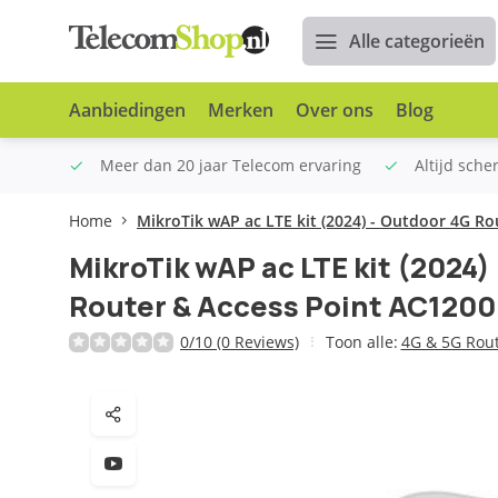
Alle categorieën
Aanbiedingen
Merken
Over ons
Blog
n €100
Meer dan 20 jaar Telecom ervaring
Altijd sche
Home
MikroTik wAP ac LTE kit (2024) - Outdoor 4G R
MikroTik wAP ac LTE kit (2024)
Router & Access Point AC1200
0/10 (0 Reviews)
Toon alle:
4G & 5G Rou