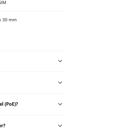
SIM
 x 30 mm
l (PoE)?
er?