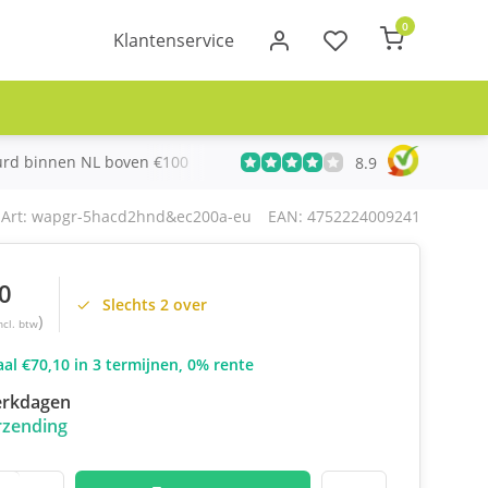
0
Klantenservice
urd binnen NL boven €100
Meer dan 20 jaar Telecom ervari
8.9
Art: wapgr-5hacd2hnd&ec200a-eu
EAN: 4752224009241
0
Slechts 2 over
)
ncl. btw
al €70,10 in 3 termijnen, 0% rente
erkdagen
rzending