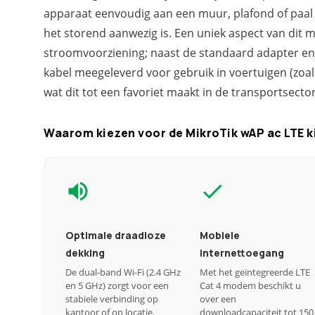
apparaat eenvoudig aan een muur, plafond of paal
het storend aanwezig is. Een uniek aspect van dit mo
stroomvoorziening; naast de standaard adapter en 
kabel meegeleverd voor gebruik in voertuigen (zoals
wat dit tot een favoriet maakt in de transportsector
Waarom kiezen voor de MikroTik wAP ac LTE k
Optimale draadloze
Mobiele
dekking
internettoegang
De dual-band Wi-Fi (2.4 GHz
Met het geïntegreerde LTE
en 5 GHz) zorgt voor een
Cat 4 modem beschikt u
stabiele verbinding op
over een
kantoor of op locatie.
downloadcapaciteit tot 150