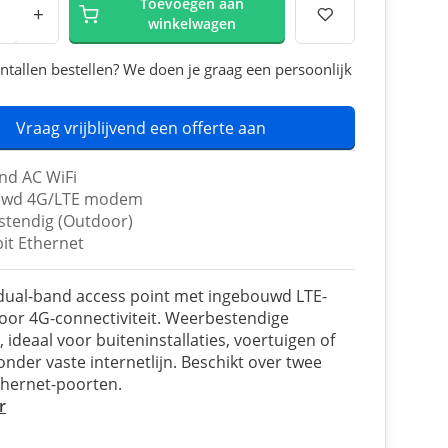
Toevoegen aan
+
winkelwagen
ntallen bestellen? We doen je graag een persoonlijk
Vraag vrijblijvend een offerte aan
nd AC WiFi
uwd 4G/LTE modem
tendig (Outdoor)
bit Ethernet
dual-band access point met ingebouwd LTE-
or 4G-connectiviteit. Weerbestendige
 ideaal voor buiteninstallaties, voertuigen of
zonder vaste internetlijn. Beschikt over twee
thernet-poorten.
r