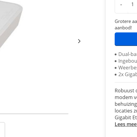
-
Grotere aa
aanbod!
Dual-ba
Ingebo
Weerbes
2x Giga
Robuust 
modem vo
behuizing,
locaties 
Gigabit E
Lees mee