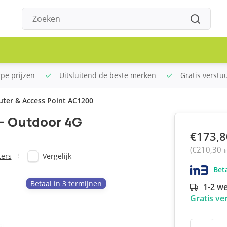
rpe prijzen
Uitsluitend de beste merken
Gratis verstu
outer & Access Point AC1200
 - Outdoor 4G
€173,8
(€210,30
I
Vergelijk
ters
Beta
Betaal in 3 termijnen
1-2 w
Gratis ve