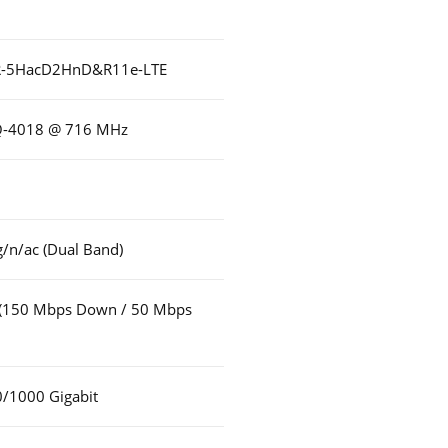
-5HacD2HnD&R11e-LTE
PQ-4018 @ 716 MHz
/n/ac (Dual Band)
4 (150 Mbps Down / 50 Mbps
/1000 Gigabit