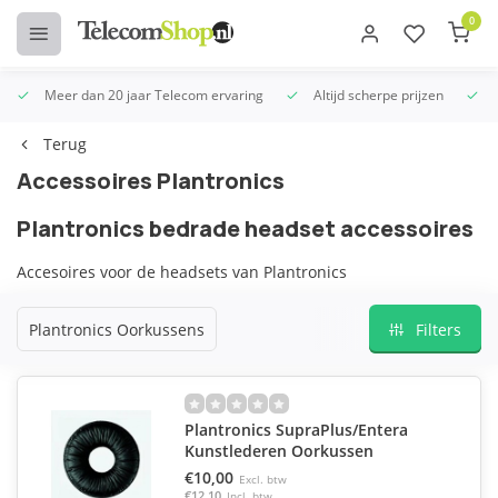
0
Meer dan 20 jaar Telecom ervaring
Altijd scherpe prijzen
U
Terug
Accessoires Plantronics
Plantronics bedrade headset accessoires
Accesoires voor de headsets van Plantronics
Plantronics Oorkussens
Filters
Plantronics SupraPlus/Entera
Kunstlederen Oorkussen
€10,00
Excl. btw
€12,10
Incl. btw