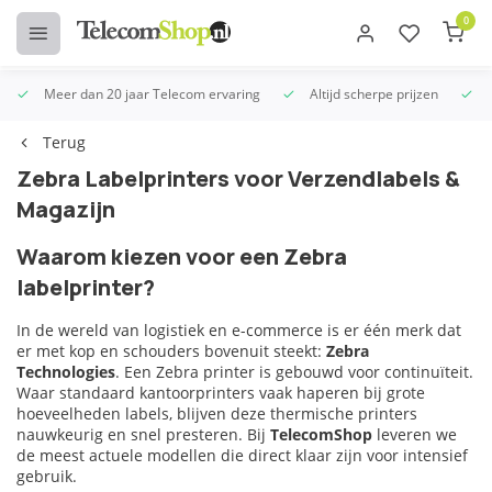
0
Meer dan 20 jaar Telecom ervaring
Altijd scherpe prijzen
U
Terug
Zebra Labelprinters voor Verzendlabels &
Magazijn
Waarom kiezen voor een Zebra
labelprinter?
In de wereld van logistiek en e-commerce is er één merk dat
er met kop en schouders bovenuit steekt:
Zebra
Technologies
. Een Zebra printer is gebouwd voor continuïteit.
Waar standaard kantoorprinters vaak haperen bij grote
hoeveelheden labels, blijven deze thermische printers
nauwkeurig en snel presteren. Bij
TelecomShop
leveren we
de meest actuele modellen die direct klaar zijn voor intensief
gebruik.