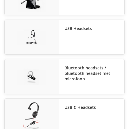
Een headset is een koptelefoon met een microfoon, die in de
meest uiteenlopende situaties te zien is. Het is bijvoorbeeld
een populaire tool voor game-doeleinden. In de professionele
wereld zie je computerheadsets wanneer je belt in kamers
USB Headsets
die vaak rumoerig zijn. Callcenters zijn een voorbeeld, maar
we zien ze ook steeds vaker op flexibele werkplekken. We
vonden ze zelfs met het openbaar vervoer. Stijlvol en handig.
Er zijn sowieso veel versies van computerheadsets.
In onze online shop vindt u een enorm gevarieerd
assortiment, met o.a. draadloze headsets, bedrade headsets,
Bluetooth headsets /
Bluetooth headsets en USB headsets. Daarnaast hebben we
bluetooth headset met
een ruim aanbod aan callcenter headsets. Of u nu een kleine
microfoon
of juist een grote organisatie heeft, als het op telecom
aankomt zit u goed bij ons.
Kwaliteiten merken headsets
USB-C Headsets
Naast scherpe prijzen en een goede service hechten wij ook
veel waarde aan de kwaliteit van onze producten. Daarom
verkopen we uitsluitend headsets van kwalitatief