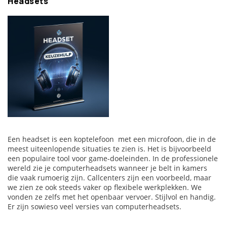
Headsets
de combinatie van omgevingsgeluid en verstaanbaarheid via
de microfoon van groot belang. Deze applicatie wordt ook
vaak een computerheadset genoemd.
Headset in of over de oren
Waarom koptelefoons zo heten is niet duidelijk en ook niet
helemaal logisch. Het is tenslotte een koptelefoon. De eerste
koptelefoon werd al in 1919 gemaakt. De manier waarop de
koptelefoon wordt gedragen bepaalt de indeling van het
draagbare luidsprekersysteem. Er zijn de zogenaamde
oortelefoons, kleine draagbare luidsprekers die je in je oren
bevestigt. Afgezien van deze kleine oordopjes en de
zogenaamde in-ears, kiest een computerheadset vrijwel altijd
Een headset is een koptelefoon met een microfoon, die in de
tussen een on-ear of over-ear. Bij een on-ear headset zitten
meest uiteenlopende situaties te zien is. Het is bijvoorbeeld
de schelpen van de koptelefoon op je oren. Dat betekent dat
een populaire tool voor game-doeleinden. In de professionele
je nog steeds omgevingsgeluid hoort. Bij een over-ear
wereld zie je computerheadsets wanneer je belt in kamers
headset is dit veel minder het geval. Dus als je je
die vaak rumoerig zijn. Callcenters zijn een voorbeeld, maar
computerheadset in een lawaaierige omgeving gebruikt en
we zien ze ook steeds vaker op flexibele werkplekken. We
daar gevoelig voor bent, kies dan voor een over-ear type.
vonden ze zelfs met het openbaar vervoer. Stijlvol en handig.
Hieronder gaan we dieper in op de keuze van de juiste
Er zijn sowieso veel versies van computerheadsets.
overear.