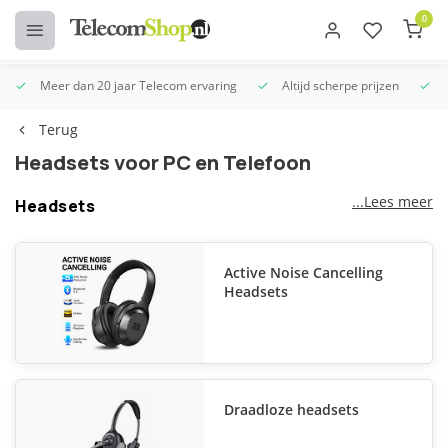
0
Meer dan 20 jaar Telecom ervaring
Altijd scherpe prijzen
U
Terug
Headsets voor PC en Telefoon
...Lees meer
Headsets
Active Noise Cancelling
Headsets
Draadloze headsets