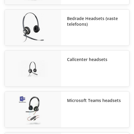
hoogwaardige merken, waaronder Plantronics, Sennheiser
Epos, Jabra en Agent. Zo weet u altijd dat u het beste in huis
haalt.
Bedrade Headsets (vaste
telefoons)
Gaming headsets
Op zoek naar een
Gaming headset
voor de ultieme game
ervaring? Telecomshop.nl verkoopt alle populaire gaming
headsets voor een scherpe prijs. Veel headsets kunnen we
direct uit eigen voorraad leveren.
Callcenter headsets
Computerheadset: welk type zoekt u?
Vreemd genoeg zijn er ook headsets zonder microfoon. Maar
echt, dat zijn gewoon koptelefoons of koptelefoons. Kortom,
sets met microfoons zijn de standaard. Bijna iedereen kiest
Microsoft Teams headsets
een model op basis van de vorm en functie van het
koptelefoongedeelte. Er wordt vaak minder aandacht besteed
aan de kwaliteit van de microfoon. Dat is jammer, want de
kwaliteit van de microfoon bepaalt wat de luisteraar hoort. Of
hoort er niet bij. Als je een slechte microfoon in je headset
hebt, zal een sprekende stem bijvoorbeeld moeilijk te