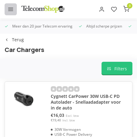
0
Meer dan 20 jaar Telecom ervaring
Altijd scherpe prijzen
U
Terug
Car Chargers
Filters
Cygnett CarPower 30W USB-C PD
Autolader - Snellaadadapter voor
in de auto
€16,03
Excl. btw
€19,40
Incl. btw
30W Vermogen
USB-C Power Delivery