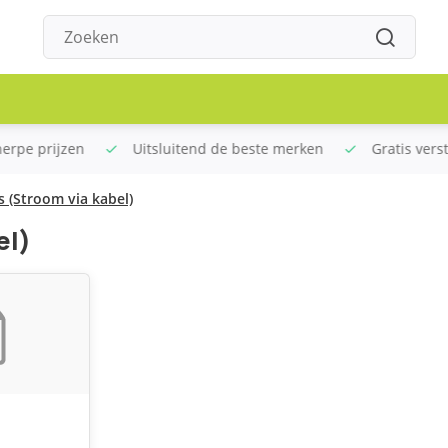
rpe prijzen
Uitsluitend de beste merken
Gratis verstu
 (Stroom via kabel)
el)