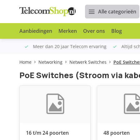
Alle categorieën
Aanbiedingen
Merken
Over ons
Blog
n €100
Meer dan 20 jaar Telecom ervaring
Altijd sche
Home
Networking
Netwerk Switches
PoE Switches
PoE Switches (Stroom via kab
16 t/m 24 poorten
48 poorten