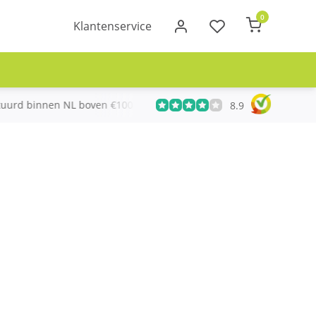
0
Klantenservice
urd binnen NL boven €100
Meer dan 20 jaar Telecom ervari
8.9