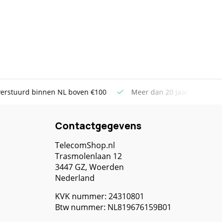
uurd binnen NL boven €100
Meer dan 20 jaar Telecom ervar
Contactgegevens
TelecomShop.nl
Trasmolenlaan 12
3447 GZ, Woerden
Nederland
KVK nummer: 24310801
Btw nummer: NL819676159B01