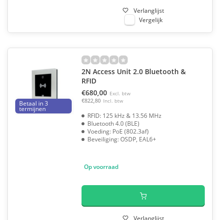
Verlanglijst
Vergelijk
2N Access Unit 2.0 Bluetooth &
RFID
€680,00
Excl. btw
€822,80
Incl. btw
Betaal in 3
termijnen
RFID: 125 kHz & 13.56 MHz
Bluetooth 4.0 (BLE)
Voeding: PoE (802.3af)
Beveiliging: OSDP, EAL6+
Op voorraad
Verlanglijst