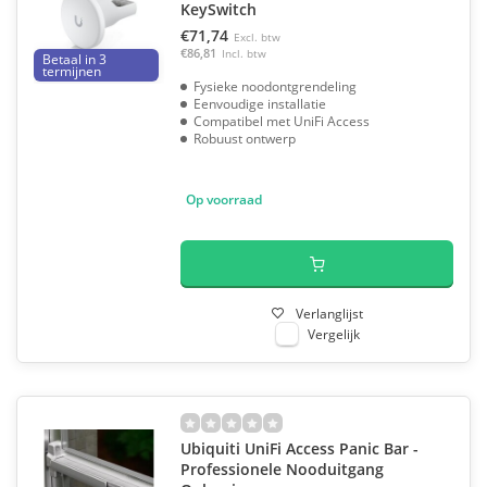
KeySwitch
€71,74
Excl. btw
€86,81
Incl. btw
Betaal in 3
termijnen
Fysieke noodontgrendeling
Eenvoudige installatie
Compatibel met UniFi Access
Robuust ontwerp
Op voorraad
Verlanglijst
Vergelijk
Ubiquiti UniFi Access Panic Bar -
Professionele Nooduitgang