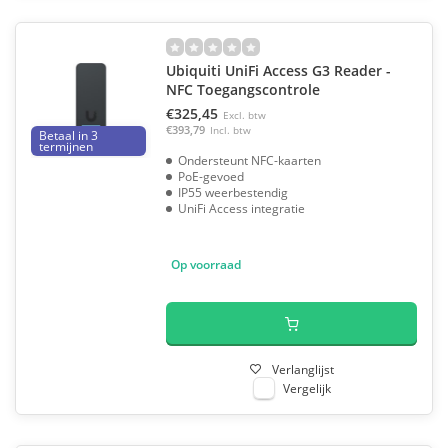
Ubiquiti UniFi Access G3 Reader -
NFC Toegangscontrole
€325,45
Excl. btw
€393,79
Incl. btw
Betaal in 3
termijnen
Ondersteunt NFC-kaarten
PoE-gevoed
IP55 weerbestendig
UniFi Access integratie
Op voorraad
Verlanglijst
Vergelijk