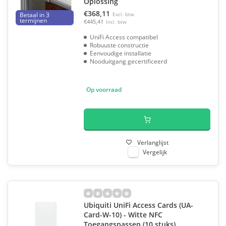
Oplossing
€368,11
Betaal in 3
Excl. btw
termijnen
€445,41
Incl. btw
UniFi Access compatibel
Robuuste constructie
Eenvoudige installatie
Nooduitgang gecertificeerd
Op voorraad
Verlanglijst
Vergelijk
Ubiquiti UniFi Access Cards (UA-
Card-W-10) - Witte NFC
Toegangspassen (10 stuks)