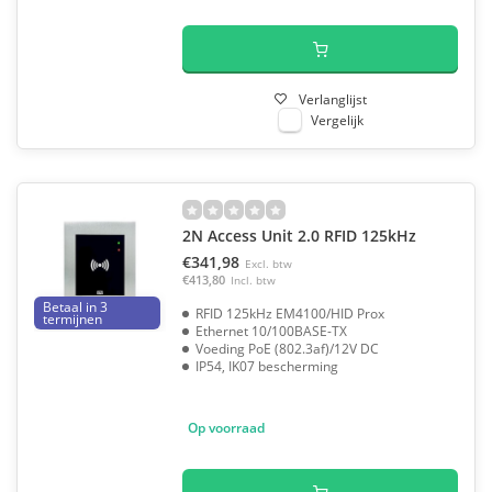
Verlanglijst
Vergelijk
2N Access Unit 2.0 RFID 125kHz
€341,98
Excl. btw
€413,80
Incl. btw
Betaal in 3
RFID 125kHz EM4100/HID Prox
termijnen
Ethernet 10/100BASE-TX
Voeding PoE (802.3af)/12V DC
IP54, IK07 bescherming
Op voorraad