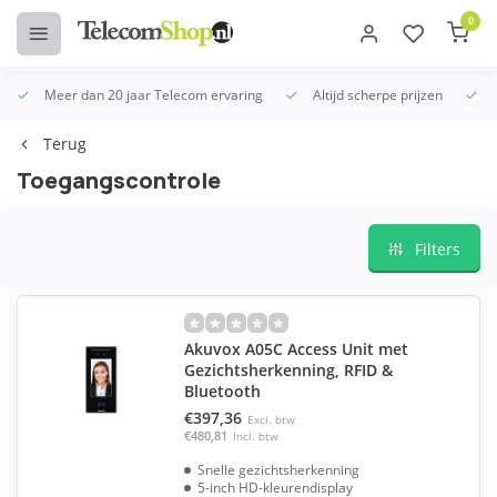
0
Meer dan 20 jaar Telecom ervaring
Altijd scherpe prijzen
U
Terug
Toegangscontrole
Filters
Akuvox A05C Access Unit met
Gezichtsherkenning, RFID &
Bluetooth
€397,36
Excl. btw
€480,81
Incl. btw
Snelle gezichtsherkenning
5-inch HD-kleurendisplay