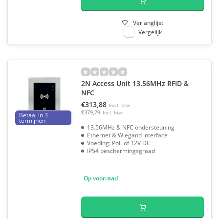
Verlanglijst
Vergelijk
2N Access Unit 13.56MHz RFID &
NFC
€313,88
Excl. btw
€379,79
Incl. btw
Betaal in 3
termijnen
13.56MHz & NFC ondersteuning
Ethernet & Wiegand interface
Voeding: PoE of 12V DC
IP54 beschermingsgraad
Op voorraad