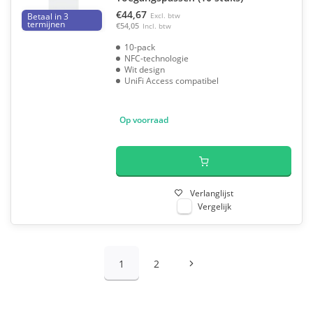
€44,67
Betaal in 3
Excl. btw
termijnen
€54,05
Incl. btw
10-pack
NFC-technologie
Wit design
UniFi Access compatibel
Op voorraad
Verlanglijst
Vergelijk
1
2