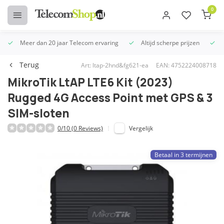
0
Meer dan 20 jaar Telecom ervaring
Altijd scherpe prijzen
U
Terug
Art: ltap-2hnd&fg621-ea
EAN: 4752224008718
MikroTik LtAP LTE6 Kit (2023)
Rugged 4G Access Point met GPS & 3
SIM-sloten
0/10 (0 Reviews)
Vergelijk
Betaal in 3 termijnen