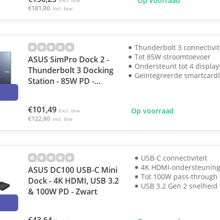
Op voorraad
Excl. btw
€181,80
Incl. btw
Thunderbolt 3 connectivit
Tot 85W stroomtoevoer
ASUS SimPro Dock 2 -
Ondersteunt tot 4 display
Thunderbolt 3 Docking
Geïntegreerde smartcard
Station - 85W PD -
3
Zwart
€101,49
Op voorraad
Excl. btw
€122,80
Incl. btw
USB-C connectiviteit
4K HDMI-ondersteunin
ASUS DC100 USB-C Mini
Tot 100W pass-through
Dock - 4K HDMI, USB 3.2
USB 3.2 Gen 2 snelheid
& 100W PD - Zwart
3