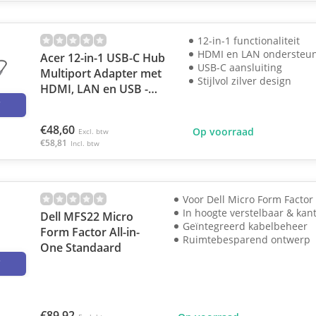
12-in-1 functionaliteit
HDMI en LAN ondersteu
Acer 12-in-1 USB-C Hub
USB-C aansluiting
Multiport Adapter met
Stijlvol zilver design
HDMI, LAN en USB -
3
Zilver
€48,60
Op voorraad
Excl. btw
€58,81
Incl. btw
Voor Dell Micro Form Factor
In hoogte verstelbaar & kan
Dell MFS22 Micro
Geïntegreerd kabelbeheer
Form Factor All-in-
Ruimtebesparend ontwerp
One Standaard
3
€89,92