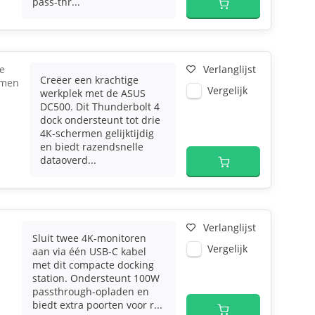
pass-thr...
e
Verlanglijst
Creëer een krachtige
rmen
Vergelijk
werkplek met de ASUS
DC500. Dit Thunderbolt 4
dock ondersteunt tot drie
4K-schermen gelijktijdig
en biedt razendsnelle
dataoverd...
Verlanglijst
Sluit twee 4K-monitoren
Vergelijk
aan via één USB-C kabel
met dit compacte docking
station. Ondersteunt 100W
passthrough-opladen en
biedt extra poorten voor r...