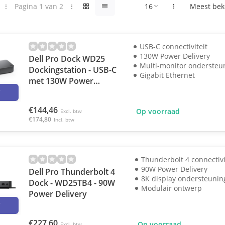
Pagina 1 van 2
Meest bek
USB-C connectiviteit
130W Power Delivery
Dell Pro Dock WD25
Multi-monitor ondersteu
Dockingstation - USB-C
Gigabit Ethernet
met 130W Power
3
Delivery
€144,46
Op voorraad
Excl. btw
€174,80
Incl. btw
Thunderbolt 4 connectivi
90W Power Delivery
Dell Pro Thunderbolt 4
8K display ondersteunin
Dock - WD25TB4 - 90W
Modulair ontwerp
Power Delivery
3
€227,60
Op voorraad
Excl. btw