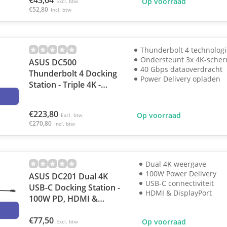
€43,64
Op voorraad
Excl. btw
€52,80
Incl. btw
Thunderbolt 4 technologi
Ondersteunt 3x 4K-sche
ASUS DC500
40 Gbps dataoverdracht
Thunderbolt 4 Docking
Power Delivery opladen
Station - Triple 4K -
3
40Gbps - Zwart
€223,80
Op voorraad
Excl. btw
€270,80
Incl. btw
Dual 4K weergave
100W Power Delivery
ASUS DC201 Dual 4K
USB-C connectiviteit
USB-C Docking Station -
HDMI & DisplayPort
100W PD, HDMI &
3
DisplayPort
€77,50
Op voorraad
Excl. btw