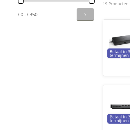
19 Producten
€0 - €350
Betaal in 
termijnen
Betaal in 
termijnen