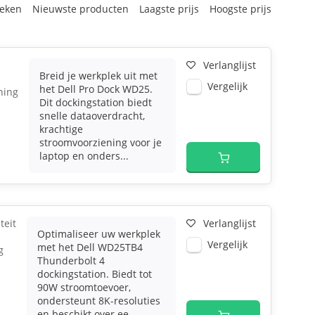
eken
Nieuwste producten
Laagste prijs
Hoogste prijs
Verlanglijst
Breid je werkplek uit met
Vergelijk
het Dell Pro Dock WD25.
ning
Dit dockingstation biedt
snelle dataoverdracht,
krachtige
stroomvoorziening voor je
laptop en onders...
teit
Verlanglijst
Optimaliseer uw werkplek
Vergelijk
met het Dell WD25TB4
g
Thunderbolt 4
dockingstation. Biedt tot
90W stroomtoevoer,
ondersteunt 8K-resoluties
en beschikt over ee...