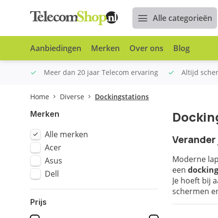
Alle categorieën
Aanbiedingen
Merken
Over ons
Blog
n €100
Meer dan 20 jaar Telecom ervaring
Altijd sche
Home
Diverse
Dockingstations
Docking
Merken
Alle merken
Verander 
Acer
Moderne lapt
Asus
een
docking
Dell
Je hoeft bij
schermen en
Prijs