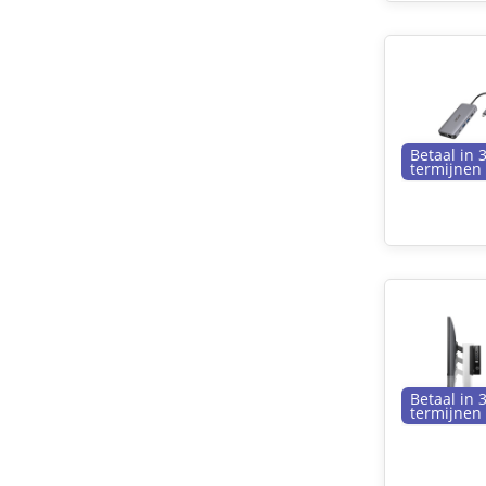
Betaal in 
termijnen
Betaal in 
termijnen