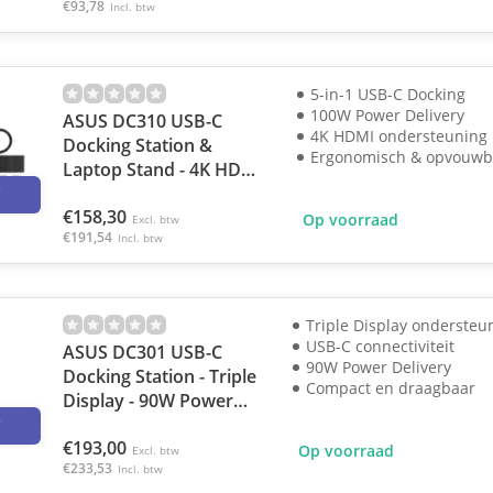
€93,78
Incl. btw
5-in-1 USB-C Docking
100W Power Delivery
ASUS DC310 USB-C
4K HDMI ondersteuning
Docking Station &
Ergonomisch & opvouwb
Laptop Stand - 4K HDMI
3
- 100W PD - Zwart
€158,30
Op voorraad
Excl. btw
€191,54
Incl. btw
Triple Display ondersteu
USB-C connectiviteit
ASUS DC301 USB-C
90W Power Delivery
Docking Station - Triple
Compact en draagbaar
Display - 90W Power
3
Delivery
€193,00
Op voorraad
Excl. btw
€233,53
Incl. btw