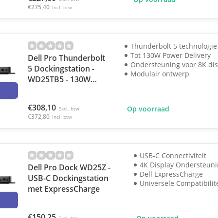
€275,40
Incl. btw
Thunderbolt 5 technologie
Tot 130W Power Delivery
Dell Pro Thunderbolt
Ondersteuning voor 8K dis
5 Dockingstation -
Modulair ontwerp
WD25TB5 - 130W
3
Power Delivery
€308,10
Op voorraad
Excl. btw
€372,80
Incl. btw
USB-C Connectiviteit
4K Display Ondersteun
Dell Pro Dock WD25Z -
Dell ExpressCharge
USB-C Dockingstation
Universele Compatibilit
met ExpressCharge
3
€150,25