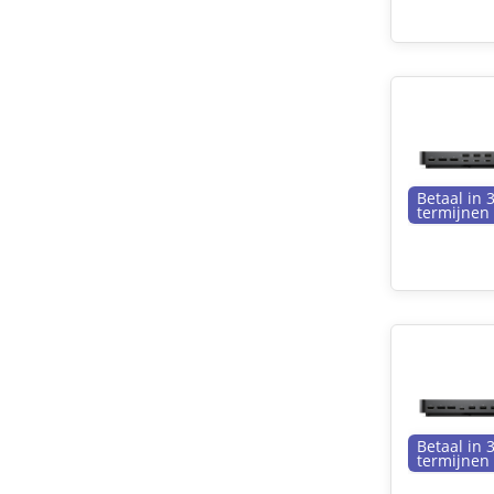
Betaal in 
termijnen
Betaal in 
termijnen