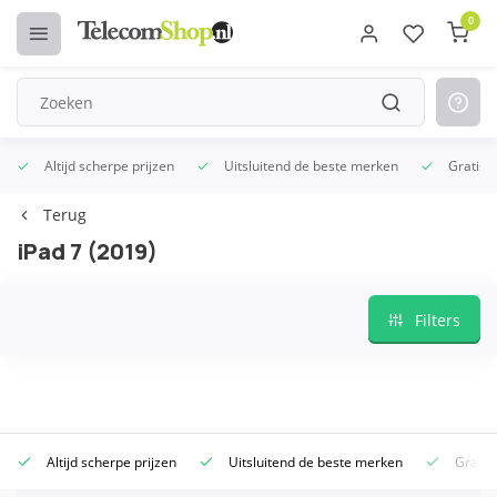
0
Altijd scherpe prijzen
Uitsluitend de beste merken
Gratis 
Terug
iPad 7 (2019)
Filters
Altijd scherpe prijzen
Uitsluitend de beste merken
Gratis