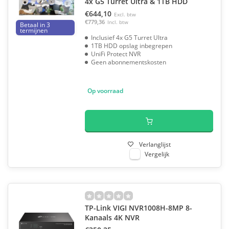
4x G5 Turret Ultra & 1TB HDD
€644,10
Excl. btw
€779,36
Incl. btw
Betaal in 3
termijnen
Inclusief 4x G5 Turret Ultra
1TB HDD opslag inbegrepen
UniFi Protect NVR
Geen abonnementskosten
Op voorraad
Verlanglijst
Vergelijk
TP-Link VIGI NVR1008H-8MP 8-
Kanaals 4K NVR