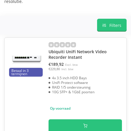
resolutie.
Filters
Ubiquiti UniFi Network Video
Recorder Instant
€189,92
Excl. btw
€229,80
Incl. btw
Betaal in 3
termijnen
4x 3.5 inch HDD Bays
UniFi Protect software
RAID 1/5 ondersteuning
10G SFP+ & 1GbE poorten
Op voorraad