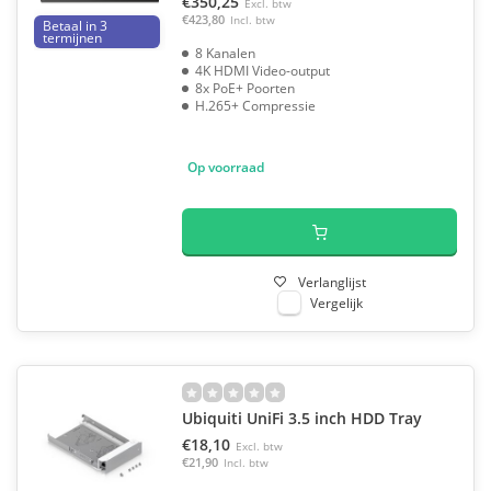
€350,25
Excl. btw
€423,80
Incl. btw
Betaal in 3
termijnen
8 Kanalen
4K HDMI Video-output
8x PoE+ Poorten
H.265+ Compressie
Op voorraad
Verlanglijst
Vergelijk
Ubiquiti UniFi 3.5 inch HDD Tray
€18,10
Excl. btw
€21,90
Incl. btw