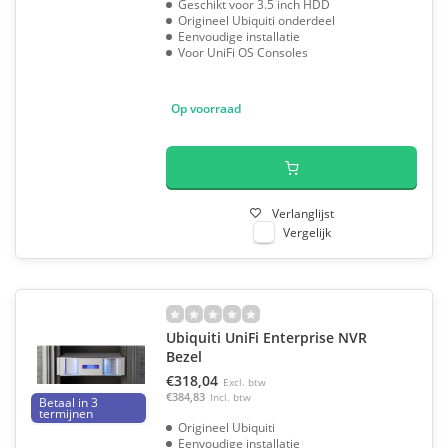
Geschikt voor 3.5 inch HDD
Origineel Ubiquiti onderdeel
Eenvoudige installatie
Voor UniFi OS Consoles
Op voorraad
Verlanglijst
Vergelijk
Ubiquiti UniFi Enterprise NVR
Bezel
€318,04
Excl. btw
€384,83
Incl. btw
Betaal in 3
termijnen
Origineel Ubiquiti
Eenvoudige installatie