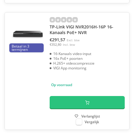
TP-Link VIGI NVR2016H-16P 16-
Kanaals PoE+ NVR
€291,57
Excl. btw
€352,80
Incl. btw
Betaal in 3
termijnen
16-Kanaals video-input
16x PoE+ poorten
H.265+ videocompressie
VIGI App monitoring
Op voorraad
Verlanglijst
Vergelijk