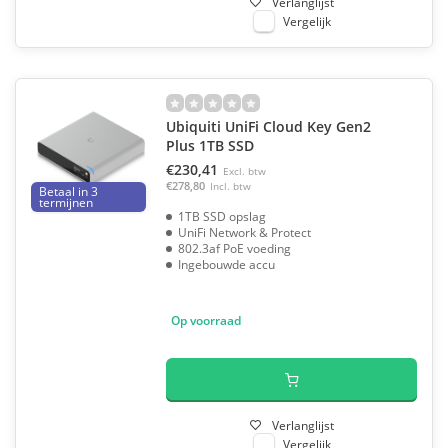
Verlanglijst
Vergelijk
Ubiquiti UniFi Cloud Key Gen2
Plus 1TB SSD
€230,41
Excl. btw
€278,80
Incl. btw
Betaal in 3
termijnen
1TB SSD opslag
UniFi Network & Protect
802.3af PoE voeding
Ingebouwde accu
Op voorraad
Verlanglijst
Vergelijk