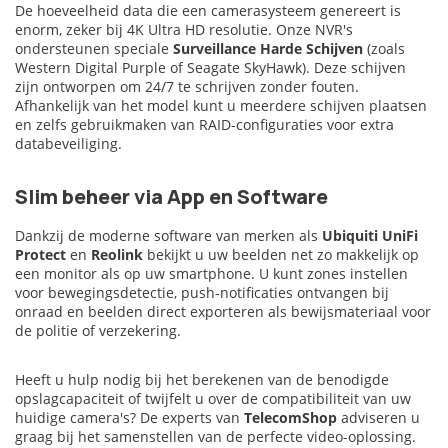
De hoeveelheid data die een camerasysteem genereert is
enorm, zeker bij 4K Ultra HD resolutie. Onze NVR's
ondersteunen speciale
Surveillance Harde Schijven
(zoals
Western Digital Purple of Seagate SkyHawk). Deze schijven
zijn ontworpen om 24/7 te schrijven zonder fouten.
Afhankelijk van het model kunt u meerdere schijven plaatsen
en zelfs gebruikmaken van RAID-configuraties voor extra
databeveiliging.
Slim beheer via App en Software
Dankzij de moderne software van merken als
Ubiquiti UniFi
Protect
en
Reolink
bekijkt u uw beelden net zo makkelijk op
een monitor als op uw smartphone. U kunt zones instellen
voor bewegingsdetectie, push-notificaties ontvangen bij
onraad en beelden direct exporteren als bewijsmateriaal voor
de politie of verzekering.
Heeft u hulp nodig bij het berekenen van de benodigde
opslagcapaciteit of twijfelt u over de compatibiliteit van uw
huidige camera's? De experts van
TelecomShop
adviseren u
graag bij het samenstellen van de perfecte video-oplossing.