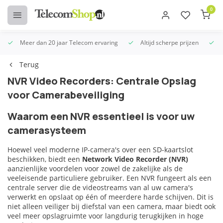
0
Meer dan 20 jaar Telecom ervaring
Altijd scherpe prijzen
U
Terug
NVR Video Recorders: Centrale Opslag
voor Camerabeveiliging
Waarom een NVR essentieel is voor uw
camerasysteem
Hoewel veel moderne IP-camera's over een SD-kaartslot
beschikken, biedt een
Network Video Recorder (NVR)
aanzienlijke voordelen voor zowel de zakelijke als de
veeleisende particuliere gebruiker. Een NVR fungeert als een
centrale server die de videostreams van al uw camera's
verwerkt en opslaat op één of meerdere harde schijven. Dit is
niet alleen veiliger bij diefstal van een camera, maar biedt ook
veel meer opslagruimte voor langdurig terugkijken in hoge