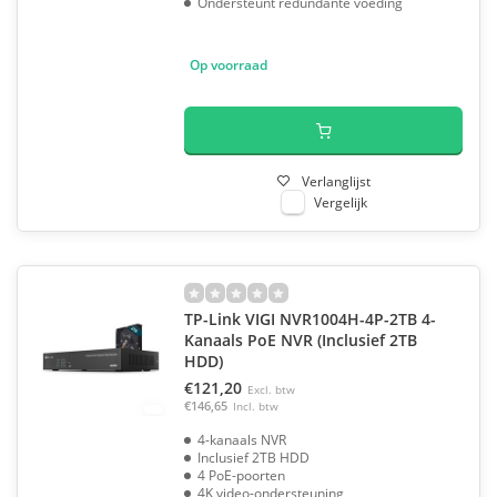
Ondersteunt redundante voeding
Op voorraad
Verlanglijst
Vergelijk
TP-Link VIGI NVR1004H-4P-2TB 4-
Kanaals PoE NVR (Inclusief 2TB
HDD)
€121,20
Excl. btw
€146,65
Incl. btw
4-kanaals NVR
Inclusief 2TB HDD
4 PoE-poorten
4K video-ondersteuning