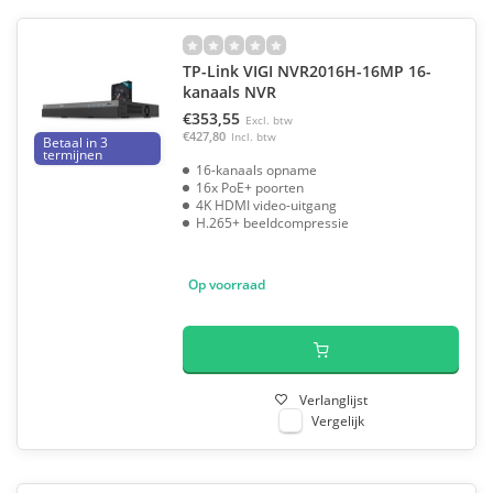
TP-Link VIGI NVR2016H-16MP 16-
kanaals NVR
€353,55
Excl. btw
€427,80
Incl. btw
Betaal in 3
termijnen
16-kanaals opname
16x PoE+ poorten
4K HDMI video-uitgang
H.265+ beeldcompressie
Op voorraad
Verlanglijst
Vergelijk