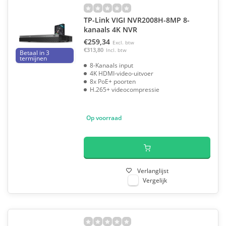
TP-Link VIGI NVR2008H-8MP 8-
kanaals 4K NVR
€259,34
Excl. btw
€313,80
Incl. btw
Betaal in 3
termijnen
8-Kanaals input
4K HDMI-video-uitvoer
8x PoE+ poorten
H.265+ videocompressie
Op voorraad
Verlanglijst
Vergelijk