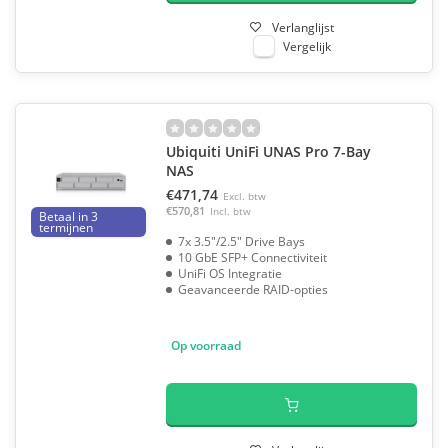
Verlanglijst
Vergelijk
Ubiquiti UniFi UNAS Pro 7-Bay
NAS
€471,74
Excl. btw
€570,81
Incl. btw
Betaal in 3
termijnen
7x 3.5"/2.5" Drive Bays
10 GbE SFP+ Connectiviteit
UniFi OS Integratie
Geavanceerde RAID-opties
Op voorraad