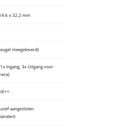
14.6 x 32.2 mm
(beugel meegeleverd)
(1x Ingang, 3x Uitgang voor
mera)
PoE++
usief aangesloten
paraten)