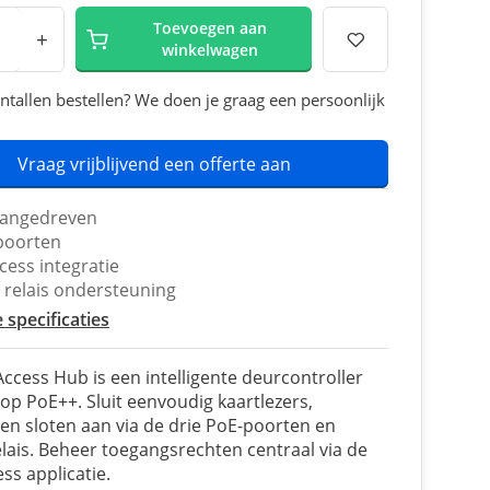
Toevoegen aan
+
winkelwagen
ntallen bestellen? We doen je graag een persoonlijk
Vraag vrijblijvend een offerte aan
aangedreven
poorten
cess integratie
 relais ondersteuning
e specificaties
Access Hub is een intelligente deurcontroller
 op PoE++. Sluit eenvoudig kaartlezers,
en sloten aan via de drie PoE-poorten en
elais. Beheer toegangsrechten centraal via de
ss applicatie.