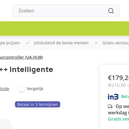
rpe prijzen
Uitsluitend de beste merken
Gratis verstu
eurcontroller (UA-HUB)
++ Intelligente
€179,2
(€216,90
I
Vergelijk
trole
Beta
Betaal in 3 termijnen
Op we
werkdag i
Gratis ve