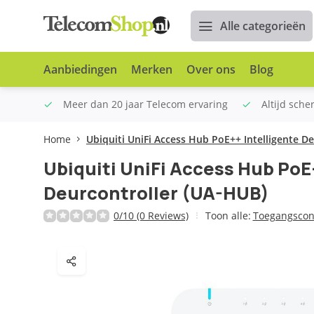
Alle categorieën
Aanbiedingen
Merken
Over ons
Blog
n €100
Meer dan 20 jaar Telecom ervaring
Altijd sche
Home
Ubiquiti UniFi Access Hub PoE++ Intelligente D
Ubiquiti UniFi Access Hub PoE
Deurcontroller (UA-HUB)
0/10 (0 Reviews)
Toon alle:
Toegangscon