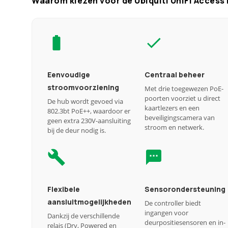
Waarom kiezen voor de Ubiquiti UniFi Access
Eenvoudige
Centraal beheer
stroomvoorziening
Met drie toegewezen PoE-
poorten voorziet u direct
De hub wordt gevoed via
kaartlezers en een
802.3bt PoE++, waardoor er
beveiligingscamera van
geen extra 230V-aansluiting
stroom en netwerk.
bij de deur nodig is.
Flexibele
Sensorondersteuning
aansluitmogelijkheden
De controller biedt
ingangen voor
Dankzij de verschillende
deurpositiesensoren en in-
relais (Dry, Powered en