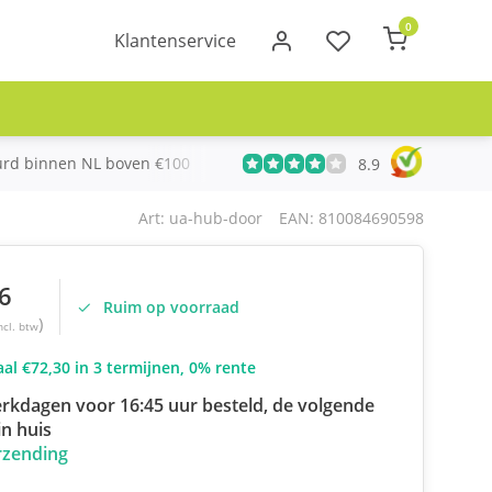
0
Klantenservice
urd binnen NL boven €100
Meer dan 20 jaar Telecom ervari
8.9
Art: ua-hub-door
EAN: 810084690598
6
Ruim op voorraad
)
ncl. btw
al €72,30 in 3 termijnen, 0% rente
rkdagen voor 16:45 uur besteld, de volgende
n huis
rzending