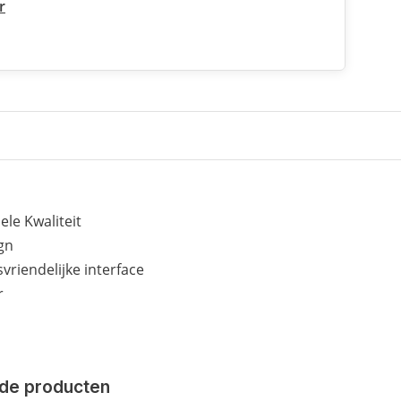
r
ele Kwaliteit
gn
vriendelijke interface
r
de producten