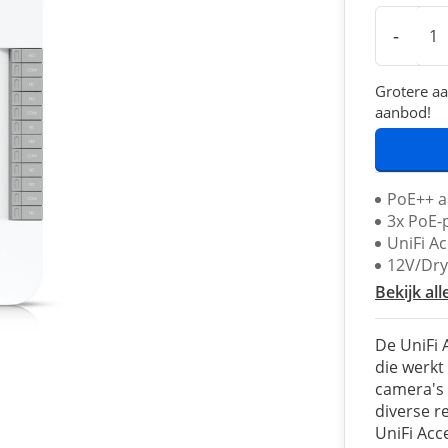
-
Grotere aa
aanbod!
PoE++ 
3x PoE-
UniFi Ac
12V/Dry
Bekijk all
De UniFi 
die werkt
camera's 
diverse r
UniFi Acce