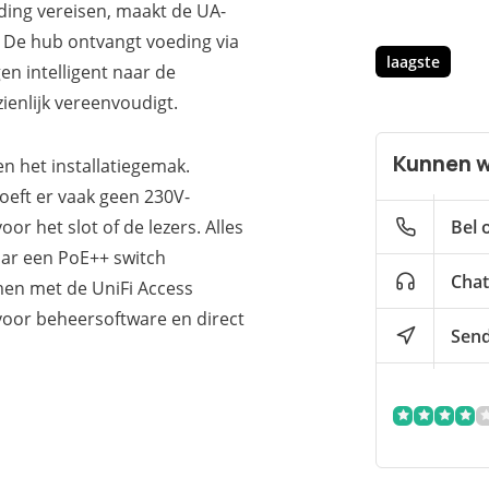
ding vereisen, maakt de UA-
 De hub ontvangt voeding via
laagste
n intelligent naar de
zienlijk vereenvoudigt.
Kunnen w
n het installatiegemak.
eft er vaak geen 230V-
oor het slot of de lezers. Alles
Bel 
aar een PoE++ switch
Chat
men met de UniFi Access
 voor beheersoftware en direct
Send