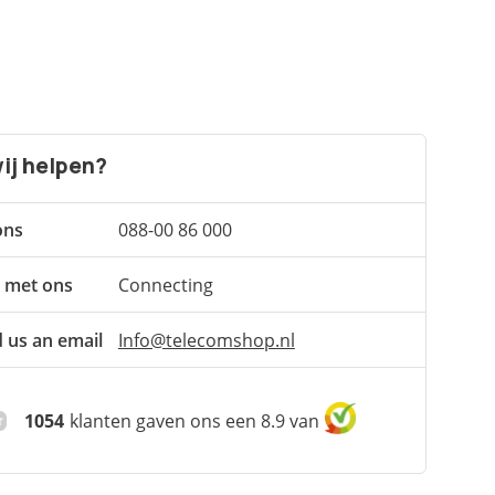
ij helpen?
ons
088-00 86 000
 met ons
Connecting
 us an email
Info@telecomshop.nl
1054
klanten gaven ons een 8.9 van