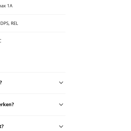
max 1A
 DPS, REL
C
?
erken?
t?