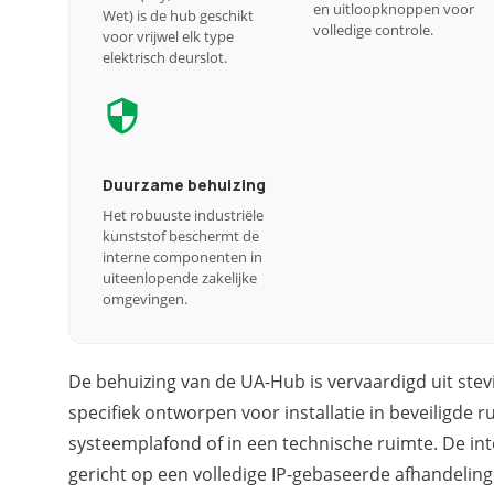
en uitloopknoppen voor
Wet) is de hub geschikt
volledige controle.
voor vrijwel elk type
elektrisch deurslot.
Duurzame behuizing
Het robuuste industriële
kunststof beschermt de
interne componenten in
uiteenlopende zakelijke
omgevingen.
De behuizing van de UA-Hub is vervaardigd uit stevi
specifiek ontworpen voor installatie in beveiligde 
systeemplafond of in een technische ruimte. De in
gericht op een volledige IP-gebaseerde afhandelin