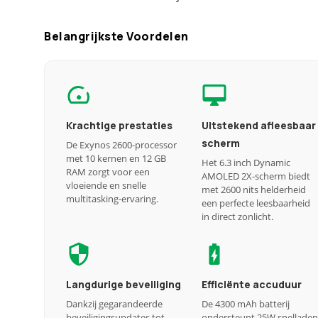
Belangrijkste Voordelen
Krachtige prestaties
Uitstekend afleesbaar
scherm
De Exynos 2600-processor
met 10 kernen en 12 GB
Het 6.3 inch Dynamic
RAM zorgt voor een
AMOLED 2X-scherm biedt
vloeiende en snelle
met 2600 nits helderheid
multitasking-ervaring.
een perfecte leesbaarheid
in direct zonlicht.
Langdurige beveiliging
Efficiënte accuduur
Dankzij gegarandeerde
De 4300 mAh batterij
beveiligingsupdates tot
ondersteunt 25W snelladen