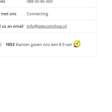
ons
088-00 86 000
 met ons
Connecting
 us an email
Info@telecomshop.nl
1053
klanten gaven ons een 8.9 van