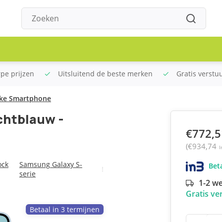
rpe prijzen
Uitsluitend de beste merken
Gratis verstu
jke Smartphone
chtblauw -
€772,5
(€934,74
I
ock
Samsung Galaxy S-
Beta
serie
1-2 w
Gratis ve
Betaal in 3 termijnen