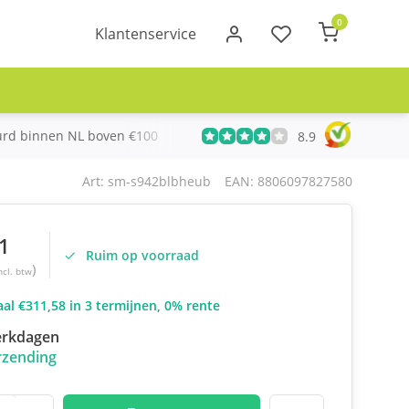
0
Klantenservice
urd binnen NL boven €100
Meer dan 20 jaar Telecom ervari
8.9
Art: sm-s942blbheub
EAN: 8806097827580
1
Ruim op voorraad
)
ncl. btw
al €311,58 in 3 termijnen, 0% rente
erkdagen
rzending