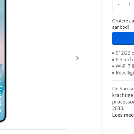
-
Grotere aa
aanbod!
512GB 
6.3 inc
Wi-Fi 7
Beveili
De Samsu
krachtige
processor
2033.
Lees mee