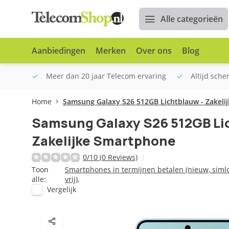
Alle categorieën
Aanbiedingen
Merken
Over ons
Blog
n €100
Meer dan 20 jaar Telecom ervaring
Altijd sche
Home
Samsung Galaxy S26 512GB Lichtblauw - Zakeli
Samsung Galaxy S26 512GB Li
Zakelijke Smartphone
0/10 (0 Reviews)
Toon
Smartphones in termijnen betalen (nieuw, siml
alle:
vrij)
,
Vergelijk