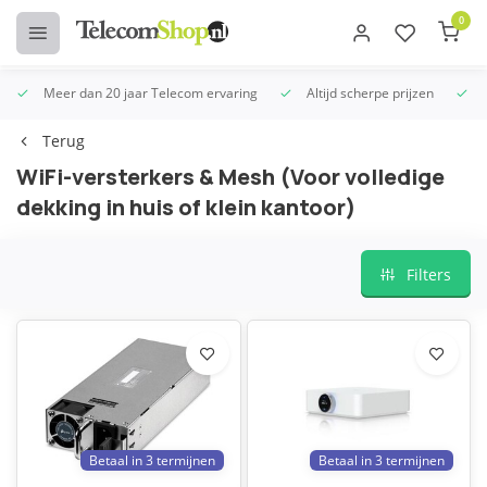
0
Meer dan 20 jaar Telecom ervaring
Altijd scherpe prijzen
U
Terug
WiFi-versterkers & Mesh (Voor volledige
dekking in huis of klein kantoor)
Filters
Betaal in 3 termijnen
Betaal in 3 termijnen