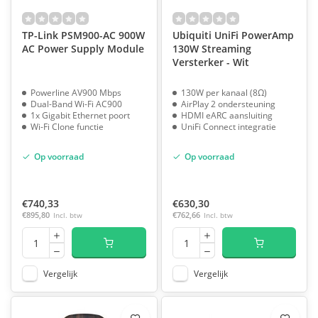
TP-Link PSM900-AC 900W
Ubiquiti UniFi PowerAmp
AC Power Supply Module
130W Streaming
Versterker - Wit
Powerline AV900 Mbps
130W per kanaal (8Ω)
Dual-Band Wi-Fi AC900
AirPlay 2 ondersteuning
1x Gigabit Ethernet poort
HDMI eARC aansluiting
Wi-Fi Clone functie
UniFi Connect integratie
Op voorraad
Op voorraad
€740,33
€630,30
€895,80
Incl. btw
€762,66
Incl. btw
Vergelijk
Vergelijk