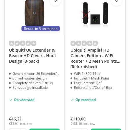
Betaal in 3 termijnen
Ubiquiti U6 Extender &
Ubiquiti AmpliFi HD
BeaconHD Cover - Hout
Gamers Edition - WiFi
Design (3-pack)
Router + 2 Mesh Points
(Refurbished)
Geschikt voor U6 Extender/BeaconHD
WiFi 5 (802.11ac)
Stijlvol houten design
Inclusief 1 Mesh Point
Complete set van 3 stuks
Lage latentie QoS
Eenvoudige installatie
Refurbished/Out-of-Box
Op voorraad
Op voorraad
€46,21
€110,00
€55,91
Incl. btw
€133,10
Incl. btw