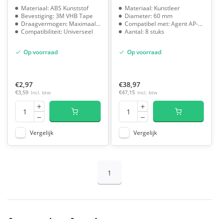
Materiaal: ABS Kunststof
Materiaal: Kunstleer
Bevestiging: 3M VHB Tape
Diameter: 60 mm
Draagvermogen: Maximaal 1 kg
Compatibel met: Agent AP-1 & AP-2
Compatibiliteit: Universeel
Aantal: 8 stuks
Op voorraad
Op voorraad
€2,97
€38,97
€3,59
Incl. btw
€47,15
Incl. btw
Vergelijk
Vergelijk
1