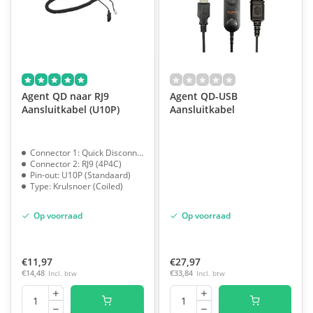
Agent QD naar RJ9
Agent QD-USB
Aansluitkabel (U10P)
Aansluitkabel
Connector 1: Quick Disconnect (QD)
Connector 2: RJ9 (4P4C)
Pin-out: U10P (Standaard)
Type: Krulsnoer (Coiled)
Op voorraad
Op voorraad
€11,97
€27,97
€14,48
Incl. btw
€33,84
Incl. btw