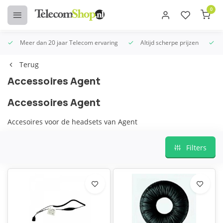
0
Meer dan 20 jaar Telecom ervaring
Altijd scherpe prijzen
U
Terug
Accessoires Agent
Accessoires Agent
Accesoires voor de headsets van Agent
Filters