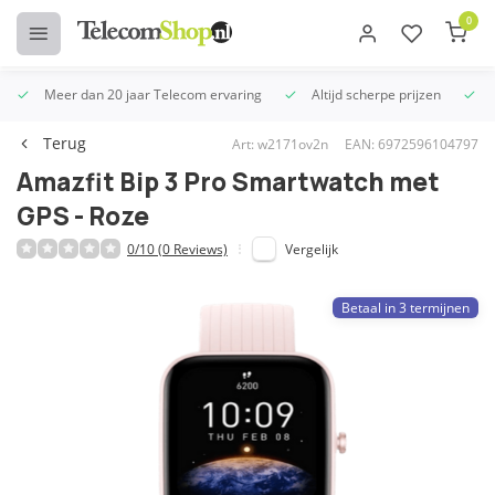
0
Meer dan 20 jaar Telecom ervaring
Altijd scherpe prijzen
U
Terug
Art: w2171ov2n
EAN: 6972596104797
Amazfit Bip 3 Pro Smartwatch met
GPS - Roze
0/10 (0 Reviews)
Vergelijk
Betaal in 3 termijnen