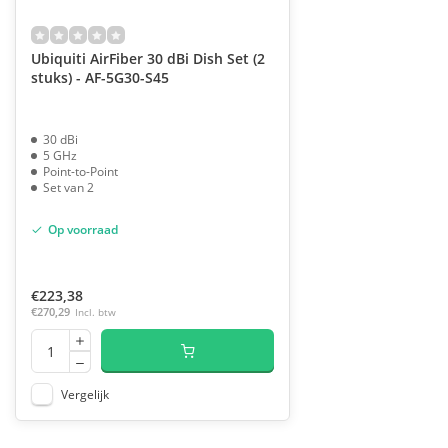
Ubiquiti AirFiber 30 dBi Dish Set (2
stuks) - AF-5G30-S45
30 dBi
5 GHz
Point-to-Point
Set van 2
Op voorraad
€223,38
€270,29
Incl. btw
Vergelijk