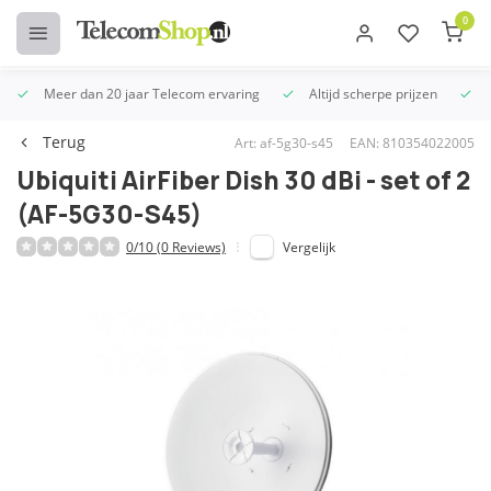
0
Meer dan 20 jaar Telecom ervaring
Altijd scherpe prijzen
U
Terug
Art: af-5g30-s45
EAN: 810354022005
Ubiquiti AirFiber Dish 30 dBi - set of 2
(AF-5G30-S45)
0/10 (0 Reviews)
Vergelijk