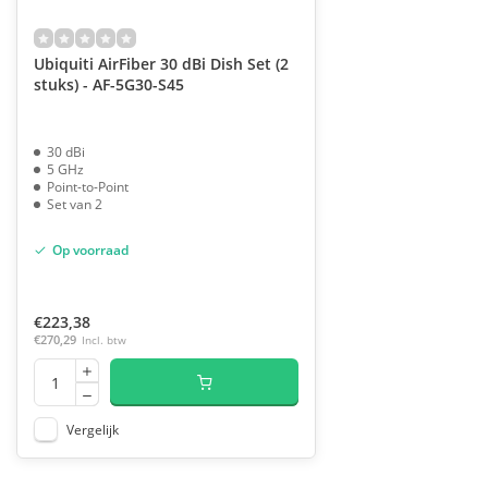
Ubiquiti AirFiber 30 dBi Dish Set (2
stuks) - AF-5G30-S45
30 dBi
5 GHz
Point-to-Point
Set van 2
Op voorraad
€223,38
€270,29
Incl. btw
Vergelijk