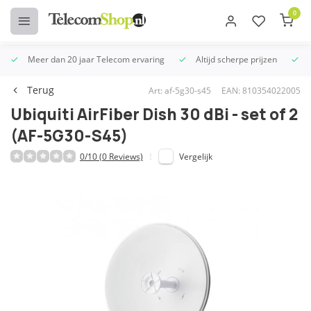
0
Meer dan 20 jaar Telecom ervaring
Altijd scherpe prijzen
U
Terug
Art: af-5g30-s45
EAN: 810354022005
Ubiquiti AirFiber Dish 30 dBi - set of 2
(AF-5G30-S45)
0/10 (0 Reviews)
Vergelijk