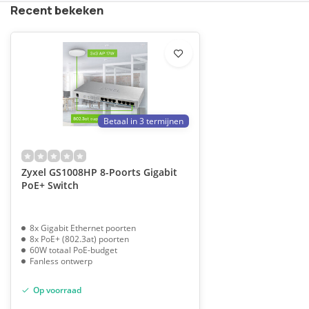
Recent bekeken
Betaal in 3 termijnen
Zyxel GS1008HP 8-Poorts Gigabit
PoE+ Switch
8x Gigabit Ethernet poorten
8x PoE+ (802.3at) poorten
60W totaal PoE-budget
Fanless ontwerp
Op voorraad