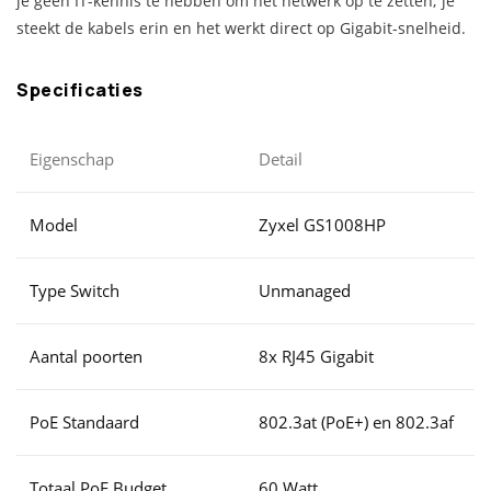
je geen IT-kennis te hebben om het netwerk op te zetten; je
steekt de kabels erin en het werkt direct op Gigabit-snelheid.
Specificaties
Eigenschap
Detail
Model
Zyxel GS1008HP
Type Switch
Unmanaged
Aantal poorten
8x RJ45 Gigabit
PoE Standaard
802.3at (PoE+) en 802.3af
Totaal PoE Budget
60 Watt