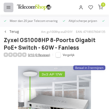
0
Meer dan 20 jaar Telecom ervaring
Altijd scherpe prijzen
U
Terug
Art: gs1008hp-eu0101f
EAN: 4718937604135
Zyxel GS1008HP 8-Poorts Gigabit
PoE+ Switch - 60W - Fanless
0/10 (0 Reviews)
Vergelijk
Betaal in 3 termijnen