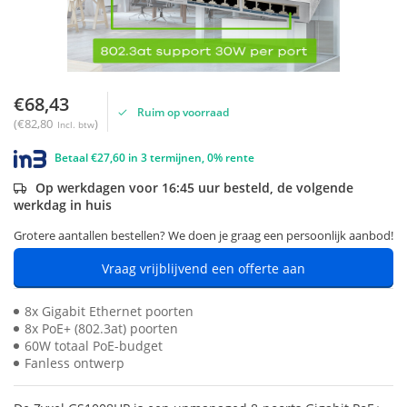
€68,43
Ruim op voorraad
(€82,80
)
Incl. btw
Betaal €27,60 in 3 termijnen, 0% rente
Op werkdagen voor 16:45 uur besteld, de volgende
werkdag in huis
Grotere aantallen bestellen? We doen je graag een persoonlijk aanbod!
Vraag vrijblijvend een offerte aan
8x Gigabit Ethernet poorten
8x PoE+ (802.3at) poorten
60W totaal PoE-budget
Fanless ontwerp