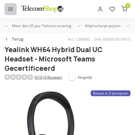
0
Meer dan 20 jaar Telecom ervaring
Altijd scherpe prijzen
U
Terug
Art: 1208686
EAN: 6938818319615
Yealink WH64 Hybrid Dual UC
Headset - Microsoft Teams
Gecertificeerd
0/10 (0 Reviews)
Vergelijk
Betaal in 3 termijnen