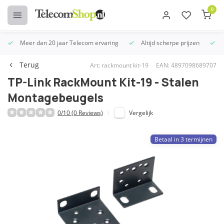
0
Meer dan 20 jaar Telecom ervaring
Altijd scherpe prijzen
U
Terug
Art: rackmount kit-19
EAN: 4897098689707
TP-Link RackMount Kit-19 - Stalen
Montagebeugels
0/10 (0 Reviews)
Vergelijk
Betaal in 3 termijnen