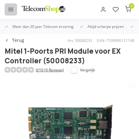
0
Meer dan 20 jaar Telecom ervaring
Altijd scherpe prijzen
U
Terug
Art: 50008233
EAN: 7109806121148
Mitel 1-Poorts PRI Module voor EX
Controller (50008233)
0/10 (0 Reviews)
Vergelijk