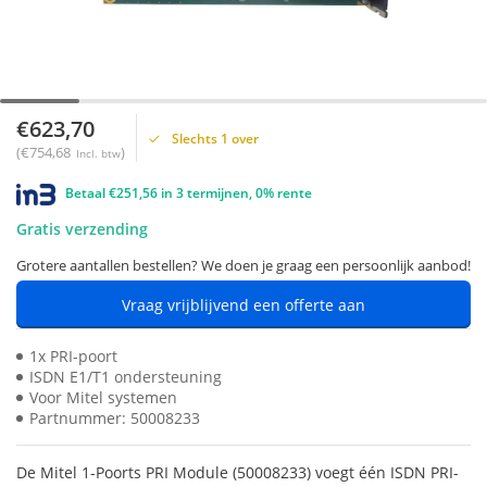
€623,70
Slechts 1 over
(€754,68
)
Incl. btw
Betaal €251,56 in 3 termijnen, 0% rente
Gratis verzending
Grotere aantallen bestellen? We doen je graag een persoonlijk aanbod!
Vraag vrijblijvend een offerte aan
1x PRI-poort
ISDN E1/T1 ondersteuning
Voor Mitel systemen
Partnummer: 50008233
De Mitel 1-Poorts PRI Module (50008233) voegt één ISDN PRI-