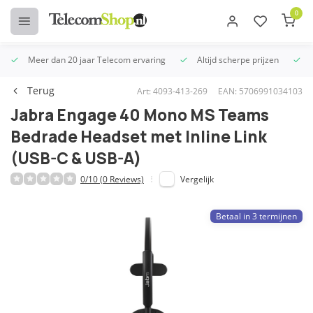
0
Meer dan 20 jaar Telecom ervaring
Altijd scherpe prijzen
U
Terug
Art: 4093-413-269
EAN: 5706991034103
Jabra Engage 40 Mono MS Teams
Bedrade Headset met Inline Link
(USB-C & USB-A)
0/10 (0 Reviews)
Vergelijk
Betaal in 3 termijnen