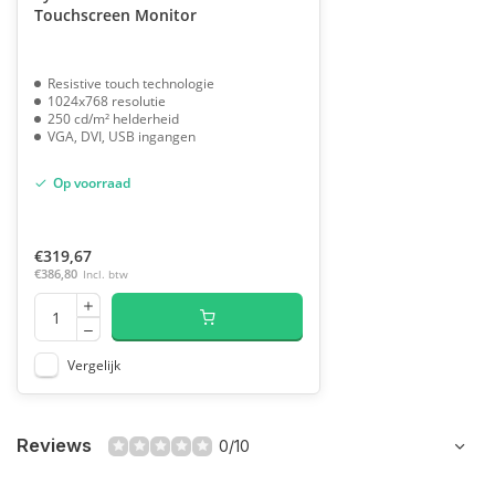
Touchscreen Monitor
Resistive touch technologie
1024x768 resolutie
250 cd/m² helderheid
VGA, DVI, USB ingangen
Op voorraad
€319,67
€386,80
Incl. btw
Vergelijk
Reviews
0/10