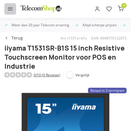
0
Meer dan 20 jaar Telecom ervaring
Altijd scherpe prijzen
U
Terug
Art: t1531sr-b1s
EAN: 4948570122073
iiyama T1531SR-B1S 15 inch Resistive
Touchscreen Monitor voor POS en
Industrie
0/10 (0 Reviews)
Vergelijk
Betaal in 3 termijnen