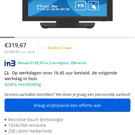
€319,67
Slechts 2 over
(€386,80
)
Incl. btw
Betaal €128,93 in 3 termijnen, 0% rente
Op werkdagen voor 16:45 uur besteld, de volgende
werkdag in huis
Gratis verzending
Grotere aantallen bestellen? We doen je graag een persoonlijk aanbod!
Vraag vrijblijvend een offerte aan
Resistive touch technologie
1024x768 resolutie
250 cd/m² helderheid