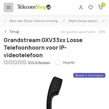
0
Meer dan 20 jaar Telecom ervaring
Altijd scherpe prijzen
U
Terug
Art: gxv33xx spare hands
EAN:
Grandstream GXV33xx Losse
Telefoonhoorn voor IP-
videotelefoon
0/10 (0 Reviews)
Vergelijk
Betaal in 3 termijnen