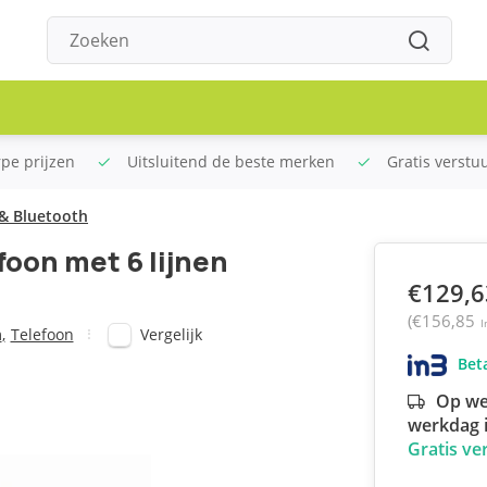
rpe prijzen
Uitsluitend de beste merken
Gratis verstu
& Bluetooth​
oon met 6 lijnen
€129,6
(€156,85
I
Vergelijk
m
,
Telefoon
Beta
Op we
werkdag i
Gratis ve