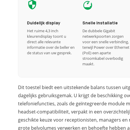
Duidelijk display
Snelle installatie
Het ruime 4,3 inch
De dubbele Gigabit
kleurendisplay toont u
netwerkpoorten zorgen
direct alle relevante
voor een snelle verbinding,
informatie over de beller en
terwijl Power over Ethernet
de status van uw gesprek.
(PoE) een aparte
stroomkabel overbodig
maakt.
Dit toestel biedt een uitstekende balans tussen uitg
dagelijks gebruiksgemak. U krijgt de beschikking o
telefoniefuncties, zoals de geïntegreerde module 
headset-compatibiliteit, verpakt in een overzichtelij
geschikte keuze voor receptionisten, managers en 
grote belvolumes verwerken en behoefte hebben a