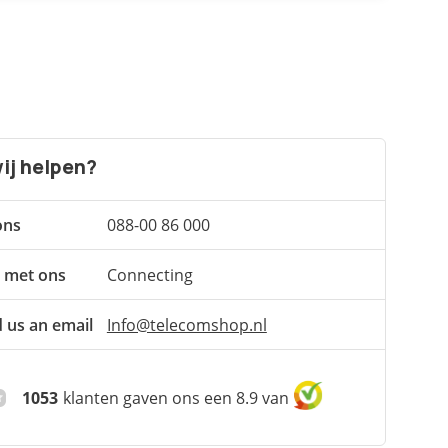
ij helpen?
ons
088-00 86 000
 met ons
Connecting
 us an email
Info@telecomshop.nl
1053
klanten gaven ons een 8.9 van