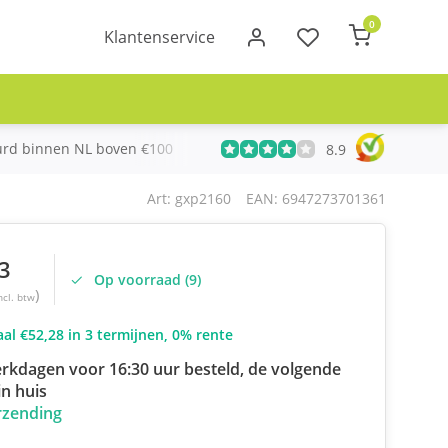
0
Klantenservice
urd binnen NL boven €100
Meer dan 20 jaar Telecom ervari
8.9
Art: gxp2160
EAN: 6947273701361
3
Op voorraad (9)
)
ncl. btw
al €52,28 in 3 termijnen, 0% rente
rkdagen voor 16:30 uur besteld, de volgende
n huis
rzending