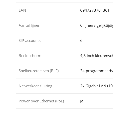
EAN
6947273701361
Aantal lijnen
6 lijnen / gelijktij
SIP-accounts
6
Beeldscherm
4,3 inch kleurens
Snelkeuzetoetsen (BLF)
24 programmeerba
Netwerkaansluiting
2x Gigabit LAN (1
Power over Ethernet (PoE)
Ja