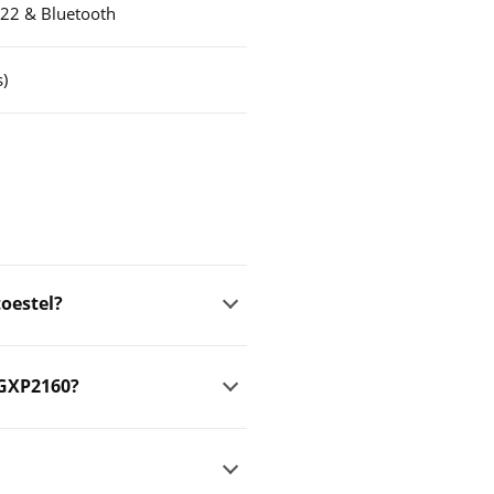
J22 & Bluetooth
s)
toestel?
 GXP2160?