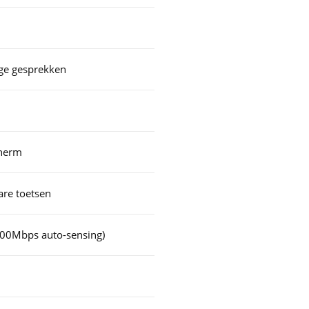
dige gesprekken
cherm
re toetsen
000Mbps auto-sensing)