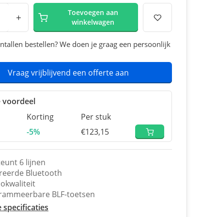
Toevoegen aan
+
winkelwagen
ntallen bestellen? We doen je graag een persoonlijk
Vraag vrijblijvend een offerte aan
 voordeel
Korting
Per stuk
-5%
€123,15
eunt 6 lijnen
reerde Bluetooth
okwaliteit
rammeerbare BLF-toetsen
e specificaties