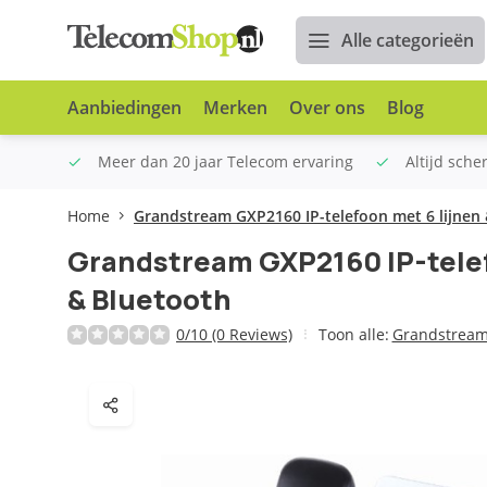
Alle categorieën
Aanbiedingen
Merken
Over ons
Blog
n €100
Meer dan 20 jaar Telecom ervaring
Altijd sche
Home
Grandstream GXP2160 IP-telefoon met 6 lijnen 
Grandstream GXP2160 IP-telef
& Bluetooth​
0/10 (0 Reviews)
Toon alle:
Grandstrea