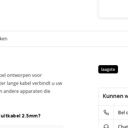
eken
laagste
abel ontworpen voor
ter lange kabel verbindt u uw
n andere apparaten die
Kunnen w
Bel 
luitkabel 2.5mm?
Chat