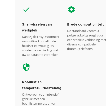
Snel wisselen van
Brede compatibiliteit
werkplek
De standaard 2.5mm 3-
polige jackplug zorgt voor
Dankzij de EasyDisconnect-
een stabiele verbinding me
aansluiting koppelt u de
diverse compatibele
headset eenvoudig los
(bureau)telefoons.
zonder de verbinding met
uw apparaat te verbreken.
Robuust en
temperatuurbestendig
Ontworpen voor intensief
gebruik met een
bedrijfstemperatuur van