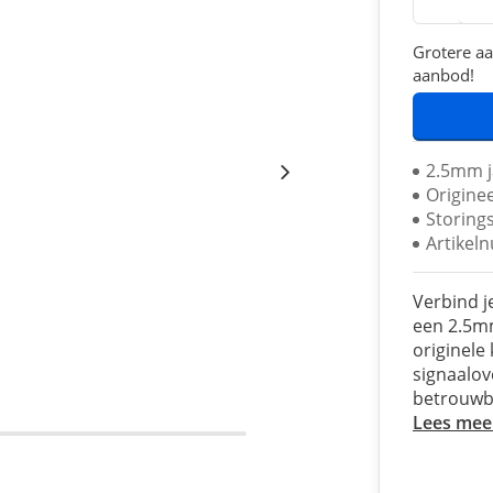
Grotere aa
aanbod!
2.5mm j
Origine
Storings
Artikel
Verbind j
een 2.5mm
originele
signaalov
betrouwba
Lees mee