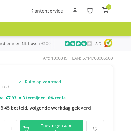
0
Klantenservice
urd binnen NL boven €100
Meer dan 20 jaar Telecom ervari
8.9
Art: 1000849
EAN: 5714708006503
Ruim op voorraad
)
l. btw
al €7,93 in 3 termijnen, 0% rente
16:45 besteld, volgende werkdag geleverd
Toevoegen aan
+