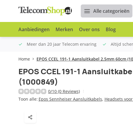
Alle categorieën
Aanbiedingen
Merken
Over ons
Blog
n €100
Meer dan 20 jaar Telecom ervaring
Altijd sche
Home
EPOS CCEL 191-1 Aansluitkabel 2.5mm 60cm (1
EPOS CCEL 191-1 Aansluitkab
(1000849)
0/10 (0 Reviews)
Toon alle:
Epos Sennheiser Aansluitkabels
,
Headsets voor