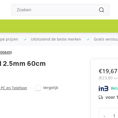
rpe prijzen
Uitsluitend de beste merken
Gratis verstu
000849)
el 2.5mm 60cm
€19,67
(€23,80
Inc
Vergelijk
 PC en Telefoon
Beta
voor 
-