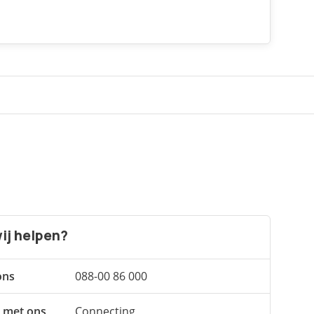
ij helpen?
ons
088-00 86 000
 met ons
Connecting