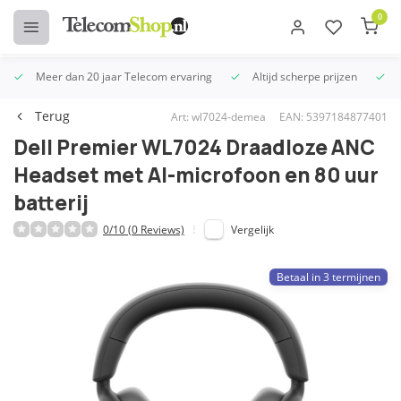
0
Meer dan 20 jaar Telecom ervaring
Altijd scherpe prijzen
U
Terug
Art: wl7024-demea
EAN: 5397184877401
Dell Premier WL7024 Draadloze ANC
Headset met AI-microfoon en 80 uur
batterij
0/10 (0 Reviews)
Vergelijk
Betaal in 3 termijnen