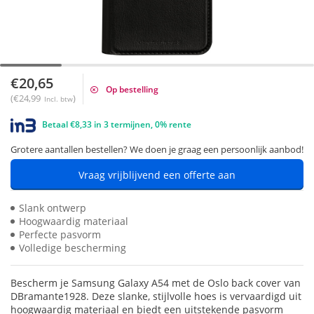
€20,65
Op bestelling
(€24,99
)
Incl. btw
Betaal €8,33 in 3 termijnen, 0% rente
Grotere aantallen bestellen? We doen je graag een persoonlijk aanbod!
Vraag vrijblijvend een offerte aan
Slank ontwerp
Hoogwaardig materiaal
Perfecte pasvorm
Volledige bescherming
Bescherm je Samsung Galaxy A54 met de Oslo back cover van
DBramante1928. Deze slanke, stijlvolle hoes is vervaardigd uit
hoogwaardig materiaal en biedt een uitstekende pasvorm