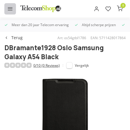
0
Meer dan 20 jaar Telecom ervaring
Altijd scherpe prijzen
U
Terug
Art: os54gtbl1786
EAN: 5711428017864
DBramante1928 Oslo Samsung
Galaxy A54 Black
0/10 (0 Reviews)
Vergelijk