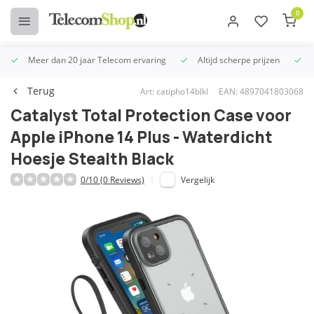
0
Meer dan 20 jaar Telecom ervaring
Altijd scherpe prijzen
U
Terug
Art: catipho14blkl
EAN: 4897041803068
Catalyst Total Protection Case voor
Apple iPhone 14 Plus - Waterdicht
Hoesje Stealth Black
0/10 (0 Reviews)
Vergelijk