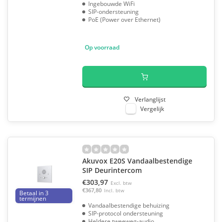
Ingebouwde WiFi
SIP-ondersteuning
PoE (Power over Ethernet)
Op voorraad
Verlanglijst
Vergelijk
Akuvox E20S Vandaalbestendige
SIP Deurintercom
€303,97
Excl. btw
€367,80
Incl. btw
Betaal in 3
termijnen
Vandaalbestendige behuizing
SIP-protocol ondersteuning
Heldere tweeweg-audio