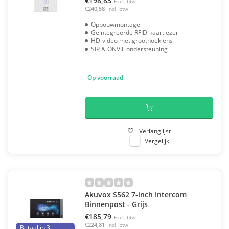
€198,83
Excl. btw
€240,58
Incl. btw
Opbouwmontage
Geïntegreerde RFID-kaartlezer
HD-video met groothoeklens
SIP & ONVIF ondersteuning
Op voorraad
Verlanglijst
Vergelijk
Akuvox S562 7-inch Intercom
Binnenpost - Grijs
€185,79
Excl. btw
€224,81
Incl. btw
Betaal in 3