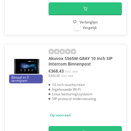
Verlanglijst
Vergelijk
Akuvox S565W-GRAY 10 Inch SIP
Intercom Binnenpost
€368,43
Excl. btw
€445,80
Incl. btw
Betaal in 3
termijnen
10 inch touchscreen
Ingebouwde Wi-Fi
Linux besturingssysteem
SIP-protocol ondersteuning
Op voorraad