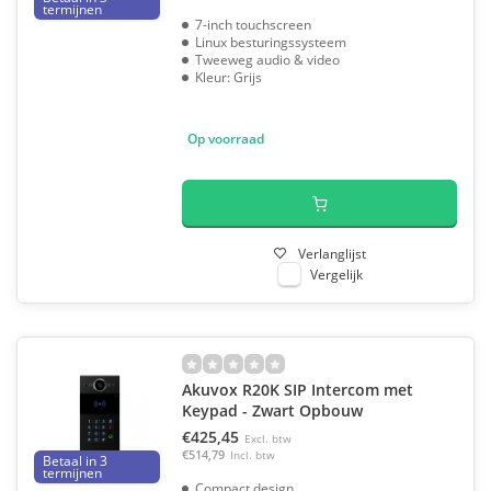
termijnen
7-inch touchscreen
Linux besturingssysteem
Tweeweg audio & video
Kleur: Grijs
Op voorraad
Verlanglijst
Vergelijk
Akuvox R20K SIP Intercom met
Keypad - Zwart Opbouw
€425,45
Excl. btw
€514,79
Incl. btw
Betaal in 3
termijnen
Compact design