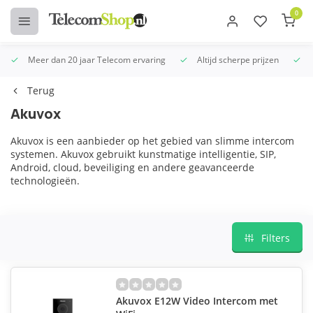
0
Meer dan 20 jaar Telecom ervaring
Altijd scherpe prijzen
U
Terug
Akuvox
Akuvox is een aanbieder op het gebied van slimme intercom
systemen. Akuvox gebruikt kunstmatige intelligentie, SIP,
Android, cloud, beveiliging en andere geavanceerde
technologieën.
Filters
Akuvox E12W Video Intercom met