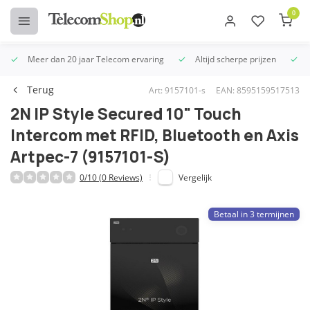
0
Meer dan 20 jaar Telecom ervaring
Altijd scherpe prijzen
U
Terug
Art: 9157101-s
EAN: 8595159517513
2N IP Style Secured 10" Touch
Intercom met RFID, Bluetooth en Axis
Artpec-7 (9157101-S)
0/10 (0 Reviews)
Vergelijk
Betaal in 3 termijnen