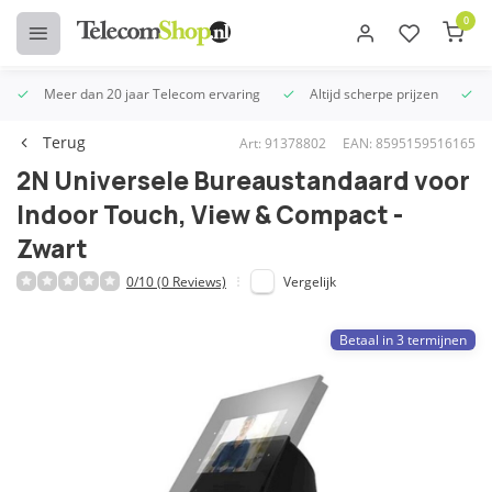
0
Meer dan 20 jaar Telecom ervaring
Altijd scherpe prijzen
U
Terug
Art: 91378802
EAN: 8595159516165
2N Universele Bureaustandaard voor
Indoor Touch, View & Compact -
Zwart
0/10 (0 Reviews)
Vergelijk
Betaal in 3 termijnen