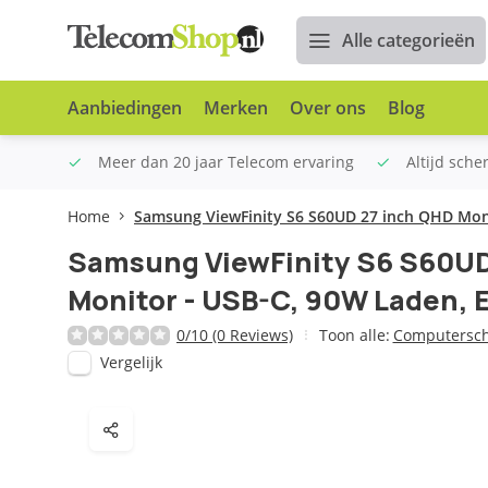
Alle categorieën
Aanbiedingen
Merken
Over ons
Blog
n €100
Meer dan 20 jaar Telecom ervaring
Altijd sche
Home
Samsung ViewFinity S6 S60UD 27 inch QHD Mon
Samsung ViewFinity S6 S60UD
Monitor - USB-C, 90W Laden,
0/10 (0 Reviews)
Toon alle:
Computersc
Vergelijk