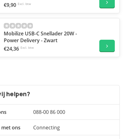
€9,90
Excl. btw
Mobilize USB-C Snellader 20W -
Power Delivery - Zwart
€24,36
Excl. btw
ij helpen?
ons
088-00 86 000
 met ons
Connecting