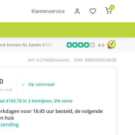
0
Klantenservice
urd binnen NL boven €100
Meer dan 20 jaar Telecom ervari
8.9
Art: ls27d600uauxen
EAN: 8806095524658
0
Op voorraad
)
ncl. btw
al €103,70 in 3 termijnen, 0% rente
rkdagen voor 16:45 uur besteld, de volgende
n huis
rzending