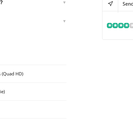
r?
Send
s (Quad HD)
ie)