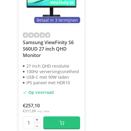
Betaal in 3 termijnen
Samsung ViewFinity S6
S60UD 27 inch QHD
Monitor
27 inch QHD resolutie
100Hz verversingssnelheid
USB-C met 90W laden
IPS paneel met HDR10
Op voorraad
€257,10
€311,09
Incl. btw