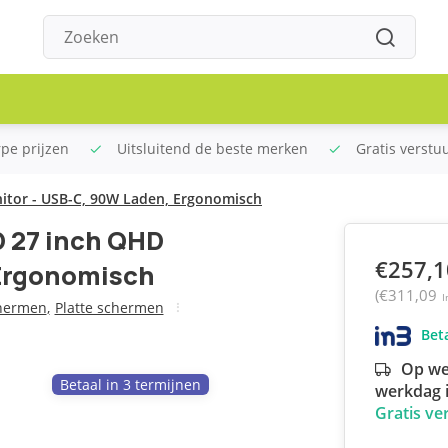
rpe prijzen
Uitsluitend de beste merken
Gratis verstu
itor - USB-C, 90W Laden, Ergonomisch
 27 inch QHD
€257,1
 Ergonomisch
(€311,09
I
hermen
,
Platte schermen
Beta
Op we
Betaal in 3 termijnen
werkdag i
Gratis ve