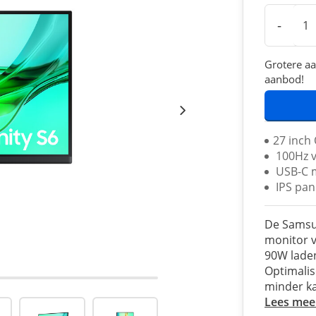
-
Grotere aa
aanbod!
27 inch
100Hz v
USB-C 
IPS pan
De Samsu
monitor v
90W lade
Optimalis
minder ka
Lees mee