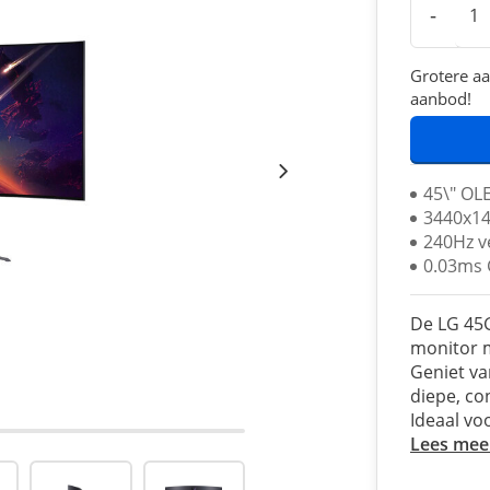
-
Grotere aa
aanbod!
45\" OL
3440x14
240Hz v
0.03ms 
De LG 45
monitor 
Geniet va
diepe, co
Ideaal vo
Lees mee