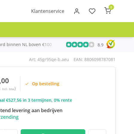
0
Klantenservice
urd binnen NL boven €100
Meer dan 20 jaar Telecom ervari
8.9
Art: 45gr95qe-b.aeu
EAN: 8806098787081
,00
Op bestelling
8
)
Incl. btw
al €527,56 in 3 termijnen, 0% rente
itend levering aan bedrijven
rzending