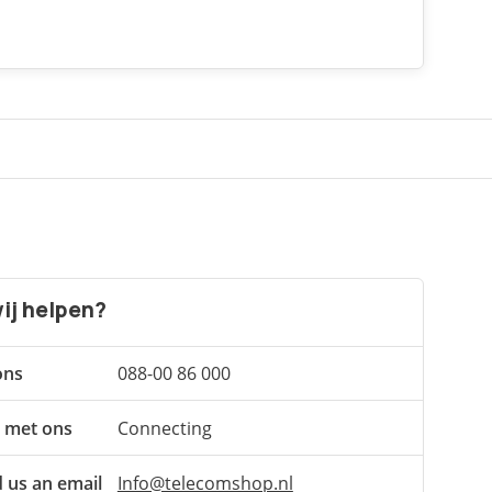
ij helpen?
ons
088-00 86 000
 met ons
Connecting
 us an email
Info@telecomshop.nl