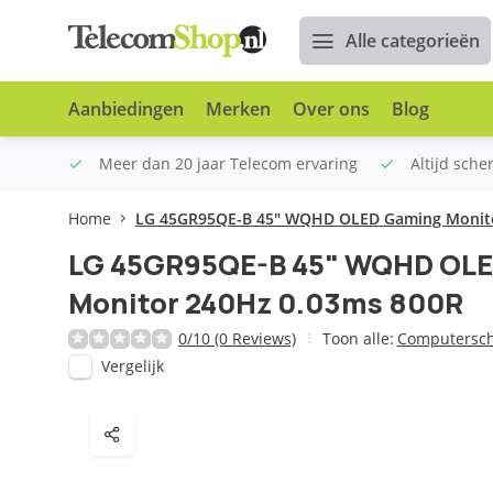
Alle categorieën
Aanbiedingen
Merken
Over ons
Blog
n €100
Meer dan 20 jaar Telecom ervaring
Altijd sche
Home
LG 45GR95QE-B 45" WQHD OLED Gaming Monito
LG 45GR95QE-B 45" WQHD OL
Monitor 240Hz 0.03ms 800R
0/10 (0 Reviews)
Toon alle:
Computersc
Vergelijk