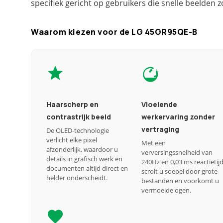
specifiek gericht op gebruikers die snelle beelden z
Waarom kiezen voor de LG 45GR95QE-B
Haarscherp en
Vloeiende
contrastrijk beeld
werkervaring zonder
vertraging
De OLED-technologie
verlicht elke pixel
Met een
afzonderlijk, waardoor u
verversingssnelheid van
details in grafisch werk en
240Hz en 0,03 ms reactietij
documenten altijd direct en
scrolt u soepel door grote
helder onderscheidt.
bestanden en voorkomt u
vermoeide ogen.