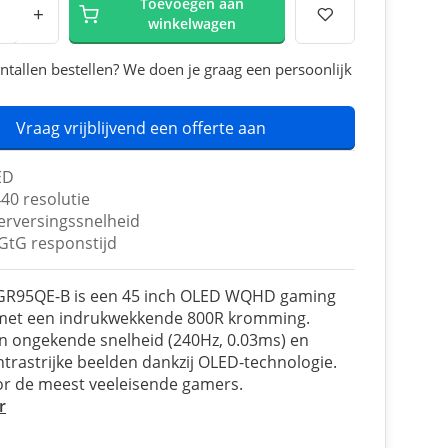
Toevoegen aan
+
winkelwagen
ntallen bestellen? We doen je graag een persoonlijk
Vraag vrijblijvend een offerte aan
ED
40 resolutie
erversingssnelheid
GtG responstijd
GR95QE-B is een 45 inch OLED WQHD gaming
met een indrukwekkende 800R kromming.
n ongekende snelheid (240Hz, 0.03ms) en
ntrastrijke beelden dankzij OLED-technologie.
or de meest veeleisende gamers.
r