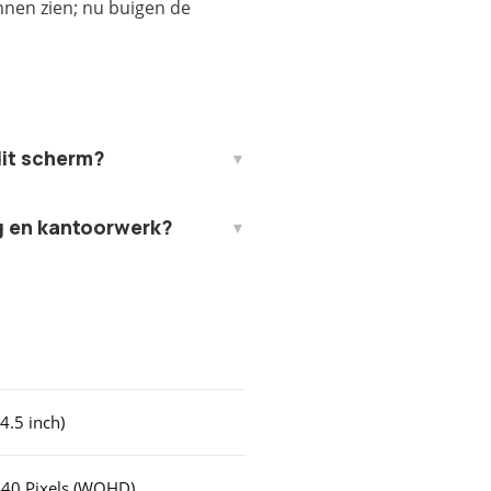
nen zien; nu buigen de
dit scherm?
ng en kantoorwerk?
4.5 inch)
440 Pixels (WQHD)