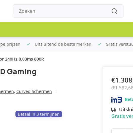
rpe prijzen
Uitsluitend de beste merken
Gratis verstu
r 240Hz 0.03ms 800R
ED Gaming
€1.308
(€1.582,6
hermen
,
Curved Schermen
Beta
Uitslu
Betaal in 3 termijnen
Gratis ve