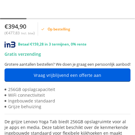
€394,90
Op bestelling
(€477,83
)
Incl. btw
Betaal €159,28 in 3 termijnen, 0% rente
Gratis verzending
Grotere aantallen bestellen? We doen je graag een persoonlijk aanbod!
Vraag vrijblijvend een offerte aan
256GB opslagcapaciteit
WiFi connectiviteit
Ingebouwde standaard
Grijze behuizing
De grijze Lenovo Yoga Tab biedt 256GB opslagruimte voor al
je apps en media. Deze tablet beschikt over de kenmerkende
ingebouwde standaard voor flexibele kijkhoeken en maakt