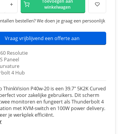
Toevoegen aan
+
winkelwagen
ntallen bestellen? We doen je graag een persoonlijk
Vraag vrijblijvend een offerte aan
60 Resolutie
PS Paneel
urvature
bolt 4 Hub
 ThinkVision P40w-20 is een 39.7" 5K2K Curved
perfect voor zakelijke gebruikers. Dit scherm
twee monitoren en fungeert als Thunderbolt 4
ation met KVM-switch en 100W power delivery.
er je werkplek efficiënt.
r