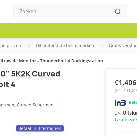
rpe prijzen
Uitsluitend de beste merken
Gratis verstu
ltrawide Monitor - Thunderbolt 4 Dockingstation
40" 5K2K Curved
€1.406
lt 4
(€1.701,8
Beta
hermen
,
Curved Schermen
Uitslu
Gratis ve
Betaal in 3 termijnen