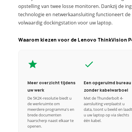
opstelling van twee losse monitoren. Dankzij de i
technologie en netwerkaansluiting functioneert de
volwaardig dockingstation voor uw laptop.
Waarom kiezen voor de Lenovo ThinkVision 
Meer overzicht tijdens
Een opgeruimd bureau
uw werk
zonder kabelwarboel
De 5K2K-resolutie biedt u
Met de Thunderbolt 4-
de werkruimte om
aansluiting verplaatst u
meerdere programma's en
data, toont u beeld en laad
brede documenten
u uw laptop op via slechts
haarscherp naast elkaar te
één kabel.
openen.