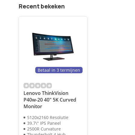
Recent bekeken
Betaal in 3 termijnen
Lenovo ThinkVision
P40w-20 40" 5K Curved
Monitor
5120x2160 Resolutie
39.7\" IPS Paneel
2500R Curvature
Thunderbolt 4 Hub