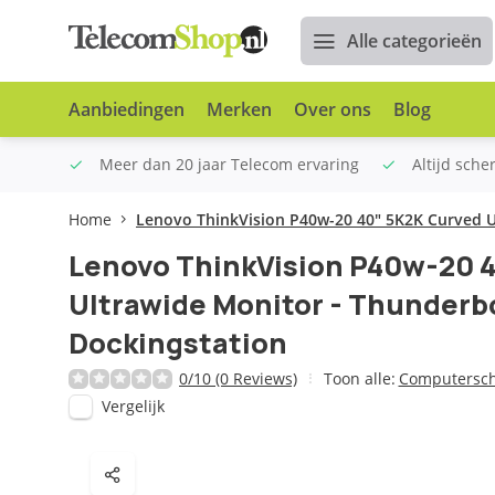
Alle categorieën
Aanbiedingen
Merken
Over ons
Blog
n €100
Meer dan 20 jaar Telecom ervaring
Altijd sche
Home
Lenovo ThinkVision P40w-20 40" 5K2K Curved U
Lenovo ThinkVision P40w-20 
Ultrawide Monitor - Thunderbo
Dockingstation
0/10 (0 Reviews)
Toon alle:
Computersc
Vergelijk