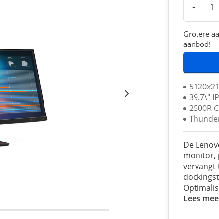
-
Grotere aa
aanbod!
5120x21
39.7\" I
2500R C
Thunder
De Lenovo
monitor, 
vervangt 
dockingst
Optimalise
Lees mee