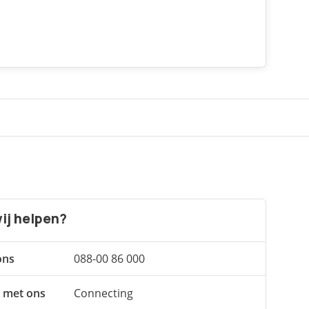
ij helpen?
ons
088-00 86 000
 met ons
Connecting