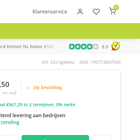
0
Klantenservice
urd binnen NL boven €100
Meer dan 20 jaar Telecom ervari
8.9
Art: 62c1gat6eu
EAN: 195713047593
,50
Op bestelling
7
)
Incl. btw
al €567,29 in 3 termijnen, 0% rente
itend levering aan bedrijven
rzending