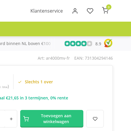
0
Klantenservice
urd binnen NL boven €100
Meer dan 20 jaar Telecom ervari
8.9
Art: ar4000mv-fr
EAN: 731304294146
Slechts 1 over
)
l. btw
al €21,65 in 3 termijnen, 0% rente
Toevoegen aan
+
winkelwagen