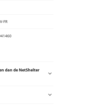
V-FR
941460
gen dan de NetShelter