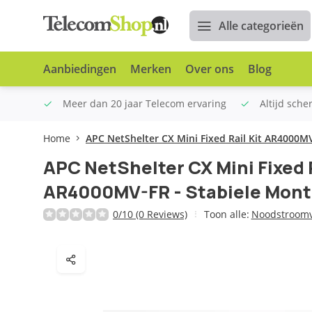
Alle categorieën
Aanbiedingen
Merken
Over ons
Blog
n €100
Meer dan 20 jaar Telecom ervaring
Altijd sche
Home
APC NetShelter CX Mini Fixed Rail Kit AR4000M
APC NetShelter CX Mini Fixed R
AR4000MV-FR - Stabiele Mont
0/10 (0 Reviews)
Toon alle:
Noodstroomv