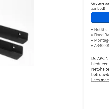
Grotere aa
aanbod!
NetShel
Fixed Rai
Montag
AR4000
De APC Ne
biedt een
NetShelte
betrouwb
Lees mee