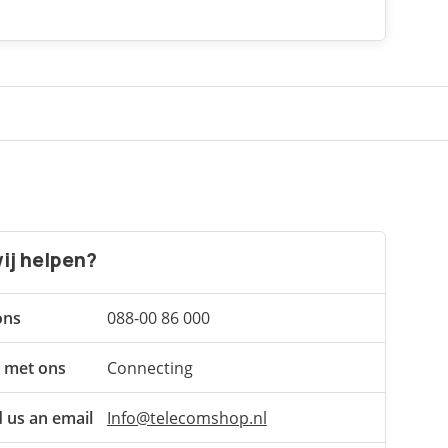
ij helpen?
ons
088-00 86 000
 met ons
Connecting
 us an email
Info@telecomshop.nl