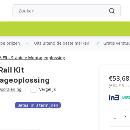
rpe prijzen
Uitsluitend de beste merken
Gratis verstu
V-FR - Stabiele Montageoplossing
ail Kit
€53,68
ageoplossing
(€64,95
Inc
Vergelijk
oorziening
Beta
Betaal in 3 termijnen
-