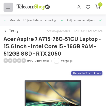
0
Meer dan 20 jaar Telecom ervaring
Altijd scherpe prijzen
U
Terug
Art: nh.qn4eh.004
EAN: 4711121725524
Acer Aspire 7 A715-76G-51CU Laptop -
15.6 inch - Intel Core i5 - 16GB RAM -
512GB SSD - RTX 2050
0/10 (0 Reviews)
Vergelijk
Betaal in 3 termijnen