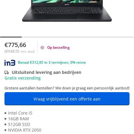
€775,66
Op bestelling
(€938,55
)
Incl. btw
Betaal €312,85 in 3 termijnen, 0% rente
Uitsluitend levering aan bedrijven
Gratis verzending
Grotere aantallen bestellen? We doen je graag een persoonlijk aanbod!
Vraag vrijblijvend een offerte aan
Intel Core i5
16GB RAM
512GB SSD
NVIDIA RTX 2050