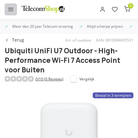
0
Meer dan 20 jaar Telecom ervaring
Altijd scherpe prijzen
U
Terug
Art: u7-outdoor
EAN: 0810084695531
Ubiquiti UniFi U7 Outdoor - High-
Performance Wi-Fi 7 Access Point
voor Buiten
0/10 (0 Reviews)
Vergelijk
Betaal in 3 termijnen