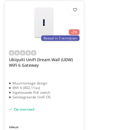
-2%
Betaal in 3 termijnen
Ubiquiti UniFi Dream Wall (UDW)
WiFi 6 Gateway
Muurmontage design
WiFi 6 (802.11ax)
Ingebouwde PoE switch
Geïntegreerde UniFi OS
Op voorraad
€996,23