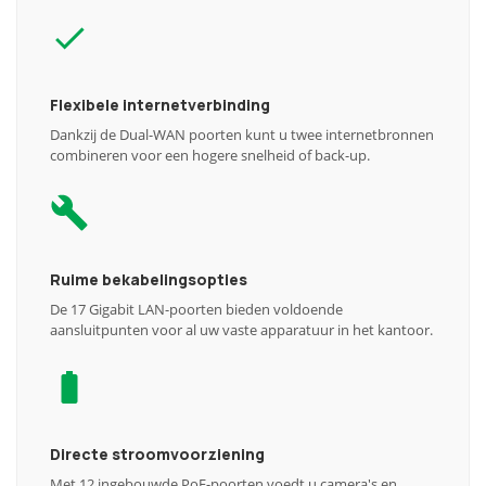
Flexibele internetverbinding
Dankzij de Dual-WAN poorten kunt u twee internetbronnen
combineren voor een hogere snelheid of back-up.
Ruime bekabelingsopties
De 17 Gigabit LAN-poorten bieden voldoende
aansluitpunten voor al uw vaste apparatuur in het kantoor.
Directe stroomvoorziening
Met 12 ingebouwde PoE-poorten voedt u camera's en