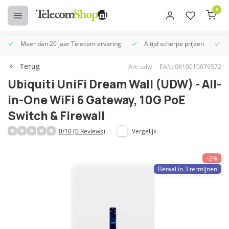
0
Meer dan 20 jaar Telecom ervaring
Altijd scherpe prijzen
U
Terug
Art: udw
EAN: 0810010079572
Ubiquiti UniFi Dream Wall (UDW) - All-
in-One WiFi 6 Gateway, 10G PoE
Switch & Firewall
0/10 (0 Reviews)
Vergelijk
-2%
Betaal in 3 termijnen