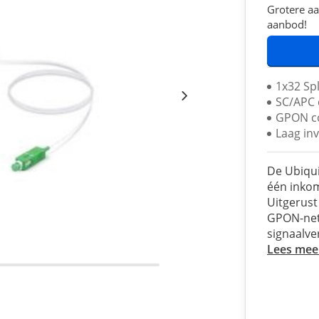
Grotere aa
aanbod!
1x32 Spl
SC/APC 
GPON c
Laag in
De Ubiqui
één inkom
Uitgerus
GPON-net
signaalve
Lees mee