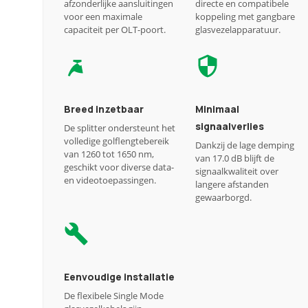
afzonderlijke aansluitingen
directe en compatibele
voor een maximale
koppeling met gangbare
capaciteit per OLT-poort.
glasvezelapparatuur.
Breed inzetbaar
Minimaal
signaalverlies
De splitter ondersteunt het
volledige golflengtebereik
Dankzij de lage demping
van 1260 tot 1650 nm,
van 17.0 dB blijft de
geschikt voor diverse data-
signaalkwaliteit over
en videotoepassingen.
langere afstanden
gewaarborgd.
Eenvoudige installatie
De flexibele Single Mode