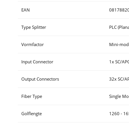
EAN
0817882
Type Splitter
PLC (Plana
Vormfactor
Mini-modu
Input Connector
1x SC/AP
Output Connectors
32x SC/A
Fiber Type
Single M
Golflengte
1260 - 1