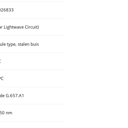
026833
r Lightwave Circuit)
le type, stalen buis
C
PC
ode G.657.A1
650 nm