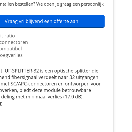
ntallen bestellen? We doen je graag een persoonlijk
Vraag vrijblijvend een offerte aan
it ratio
connectoren
ompatibel
voegverlies
ti UF-SPLITTER-32 is een optische splitter die
end fibersignaal verdeelt naar 32 uitgangen.
t met SC/APC-connectoren en ontworpen voor
werken, biedt deze module betrouwbare
rdeling met minimaal verlies (17.0 dB).
r