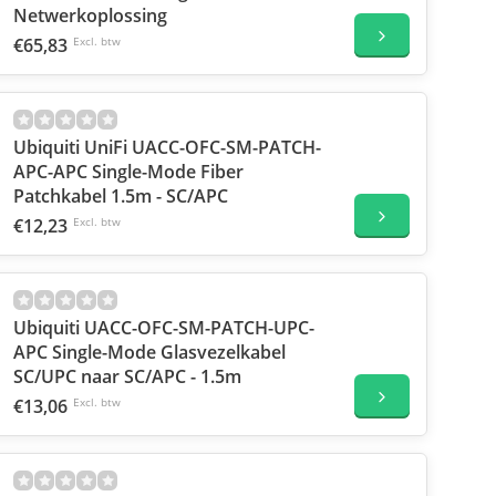
Netwerkoplossing
€65,83
Excl. btw
Ubiquiti UniFi UACC-OFC-SM-PATCH-
APC-APC Single-Mode Fiber
Patchkabel 1.5m - SC/APC
€12,23
Excl. btw
Ubiquiti UACC-OFC-SM-PATCH-UPC-
APC Single-Mode Glasvezelkabel
SC/UPC naar SC/APC - 1.5m
€13,06
Excl. btw