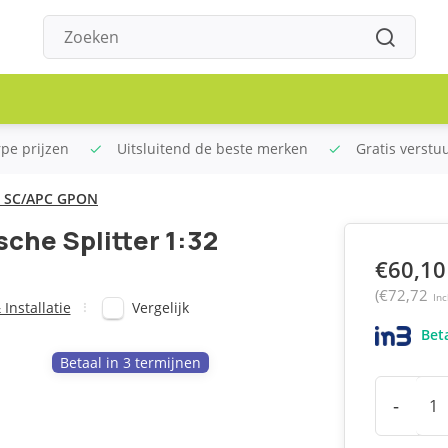
rpe prijzen
Uitsluitend de beste merken
Gratis verstu
 - SC/APC GPON
che Splitter 1:32
€60,10
(€72,72
Inc
Vergelijk
Installatie
Beta
Betaal in 3 termijnen
-