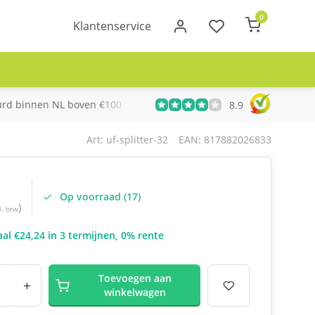
0
Klantenservice
urd binnen NL boven €100
Meer dan 20 jaar Telecom ervari
8.9
Art: uf-splitter-32
EAN: 817882026833
Op voorraad (17)
)
l. btw
al €24,24 in 3 termijnen, 0% rente
Toevoegen aan
+
winkelwagen