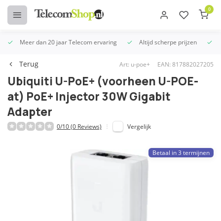
0
Meer dan 20 jaar Telecom ervaring
Altijd scherpe prijzen
U
Terug
Art: u-poe+
EAN: 817882027205
Ubiquiti U-PoE+ (voorheen U-POE-
at) PoE+ Injector 30W Gigabit
Adapter
0/10 (0 Reviews)
Vergelijk
Betaal in 3 termijnen