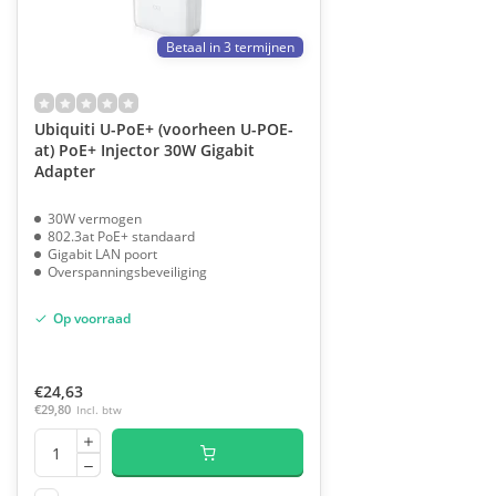
Betaal in 3 termijnen
Ubiquiti U-PoE+ (voorheen U-POE-
at) PoE+ Injector 30W Gigabit
Adapter
30W vermogen
802.3at PoE+ standaard
Gigabit LAN poort
Overspanningsbeveiliging
Op voorraad
€24,63
€29,80
Incl. btw