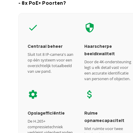
- 8x PoE+ Poorten?
Centraal beheer
Haarscherpe
beeldkwaliteit
Sluit tot 8 IP-camera's aan
op één systeem voor een
Door de 4K-ondersteuning
overzichtelijk totaalbeeld
legt u elk detail vast voor
van uw pand.
een accurate identificatie
van personen of objecten.
Opslagefficiëntie
Ruime
opnamecapaciteit
De H.265+
compressietechniek
Met ruimte voor twee
verkleint videobestanden