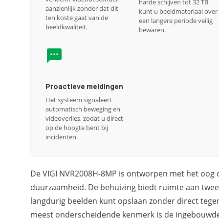
harde schijven tot 32 TB
aanzienlijk zonder dat dit
kunt u beeldmateriaal over
ten koste gaat van de
een langere periode veilig
beeldkwaliteit.
bewaren.
Proactieve meldingen
Het systeem signaleert
automatisch beweging en
videoverlies, zodat u direct
op de hoogte bent bij
incidenten.
De VIGI NVR2008H-8MP is ontworpen met het oog o
duurzaamheid. De behuizing biedt ruimte aan twee
langdurig beelden kunt opslaan zonder direct tegen
meest onderscheidende kenmerk is de ingebouwde 