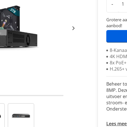
-
Grotere aa
aanbod!
8-Kanaa
4K HDMI
8x PoE+
H.265+ 
Beheer to
8MP. Dez
uitvoer e
stroom- e
Onderste
Lees mee