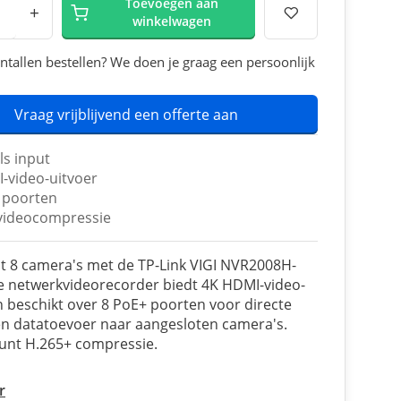
Toevoegen aan
+
winkelwagen
ntallen bestellen? We doen je graag een persoonlijk
Vraag vrijblijvend een offerte aan
ls input
-video-uitvoer
 poorten
videocompressie
t 8 camera's met de TP-Link VIGI NVR2008H-
e netwerkvideorecorder biedt 4K HDMI-video-
n beschikt over 8 PoE+ poorten voor directe
n datatoevoer naar aangesloten camera's.
unt H.265+ compressie.
r