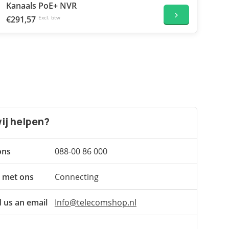
Kanaals PoE+ NVR
€291,57
Excl. btw
ij helpen?
ons
088-00 86 000
 met ons
Connecting
 us an email
Info@telecomshop.nl