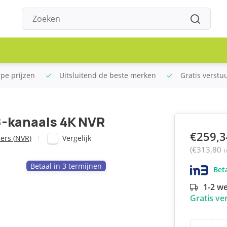
rpe prijzen
Uitsluitend de beste merken
Gratis verstu
-kanaals 4K NVR
€259,3
Vergelijk
ers (NVR)
(€313,80
I
Betaal in 3 termijnen
Beta
1-2 w
Gratis ve