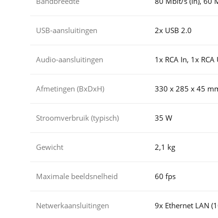
Bandbreedte
80 Mbit/s (In), 60 M
USB-aansluitingen
2x USB 2.0
Audio-aansluitingen
1x RCA In, 1x RCA 
Afmetingen (BxDxH)
330 x 285 x 45 m
Stroomverbruik (typisch)
35 W
Gewicht
2,1 kg
Maximale beeldsnelheid
60 fps
Netwerkaansluitingen
9x Ethernet LAN (