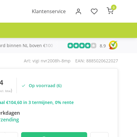
0
Klantenservice
urd binnen NL boven €100
Meer dan 20 jaar Telecom ervari
8.9
Art: vigi nvr2008h-8mp
EAN: 8885020622027
4
Op voorraad (6)
)
ncl. btw
al €104,60 in 3 termijnen, 0% rente
erkdagen
rzending