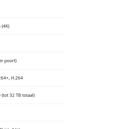
 (4K)
r poort)
264+, H.264
tot 32 TB totaal)