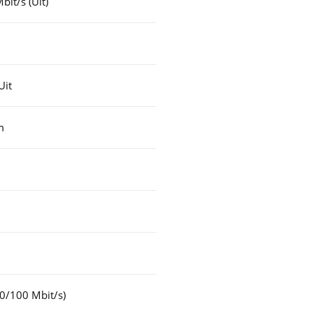
bit/s (Uit)
Uit
m
10/100 Mbit/s)