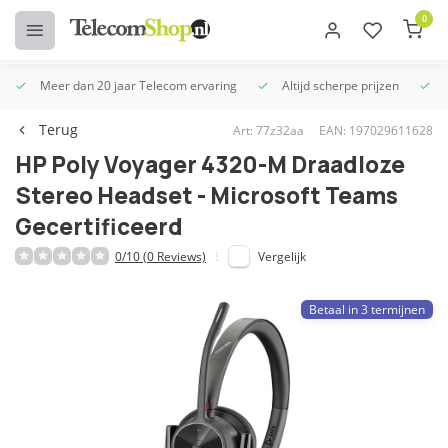
0
Meer dan 20 jaar Telecom ervaring
Altijd scherpe prijzen
U
Terug
Art: 77z32aa
EAN: 197029611628
HP Poly Voyager 4320-M Draadloze
Stereo Headset - Microsoft Teams
Gecertificeerd
0/10 (0 Reviews)
Vergelijk
Betaal in 3 termijnen