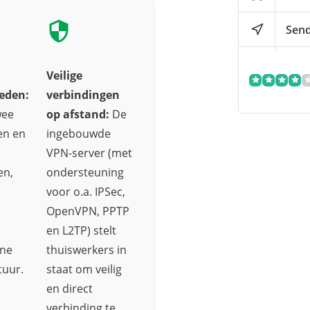
Send
Veilige
eden:
verbindingen
wee
op afstand:
De
en en
ingebouwde
VPN-server (met
en,
ondersteuning
voor o.a. IPSec,
OpenVPN, PPTP
en L2TP) stelt
rne
thuiswerkers in
tuur.
staat om veilig
en direct
verbinding te