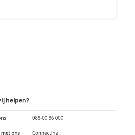
ij helpen?
ons
088-00 86 000
 met ons
Connecting