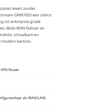
staties levert zonder
ndstream GWN7003 een uiterst
ang tot enterprise-grade
en, Multi-WAN failover en
ciënte, schaalbare en
lk modern kantoor.
 VPN Router
onfigureerbaar als WAN/LAN)