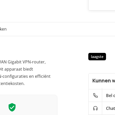
eken
laagste
AN Gigabit VPN-router,
it apparaat biedt
configuraties en efficiënt
Kunnen w
centiekosten.
Bel 
Chat