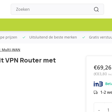
rpe prijzen
Uitsluitend de beste merken
Gratis verstu
t Multi-WAN
t VPN Router met
€69,26
(€83,80
Inc
Beta
1-2 w
-