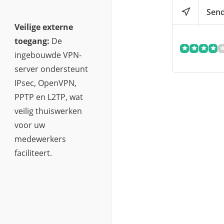
Send
Veilige externe
toegang:
De
ingebouwde VPN-
server ondersteunt
IPsec, OpenVPN,
PPTP en L2TP, wat
veilig thuiswerken
voor uw
medewerkers
a
faciliteert.