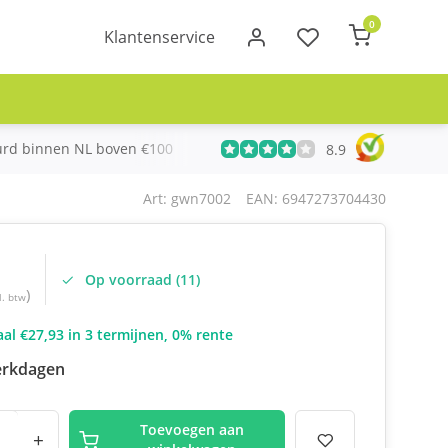
0
Klantenservice
urd binnen NL boven €100
Meer dan 20 jaar Telecom ervari
8.9
Art: gwn7002
EAN: 6947273704430
Op voorraad (11)
)
l. btw
al €27,93 in 3 termijnen, 0% rente
erkdagen
Toevoegen aan
+