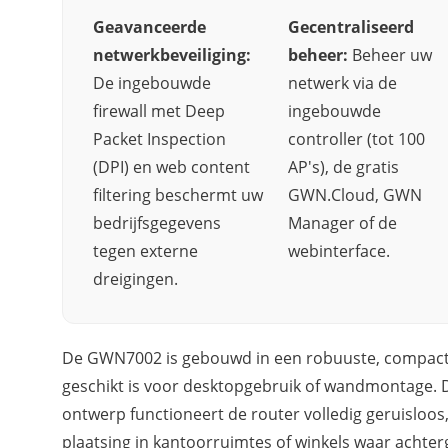
Geavanceerde
Gecentraliseerd
netwerkbeveiliging:
beheer:
Beheer uw
De ingebouwde
netwerk via de
firewall met Deep
ingebouwde
Packet Inspection
controller (tot 100
(DPI) en web content
AP's), de gratis
filtering beschermt uw
GWN.Cloud, GWN
bedrijfsgegevens
Manager of de
tegen externe
webinterface.
dreigingen.
De GWN7002 is gebouwd in een robuuste, compact
geschikt is voor desktopgebruik of wandmontage. Da
ontwerp functioneert de router volledig geruisloo
plaatsing in kantoorruimtes of winkels waar achte