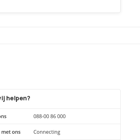
ij helpen?
ons
088-00 86 000
 met ons
Connecting