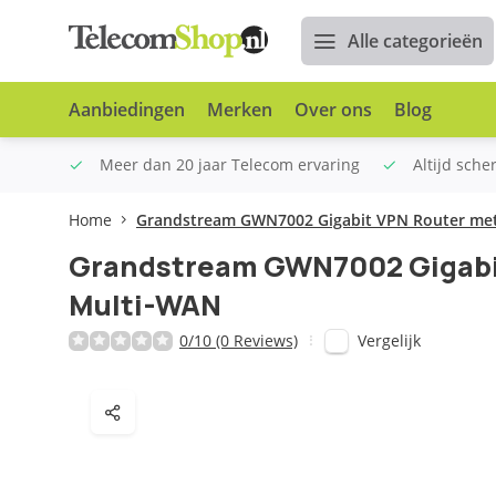
Alle categorieën
Aanbiedingen
Merken
Over ons
Blog
n €100
Meer dan 20 jaar Telecom ervaring
Altijd sche
Home
Grandstream GWN7002 Gigabit VPN Router me
Grandstream GWN7002 Gigabi
Multi-WAN
Vergelijk
0/10 (0 Reviews)