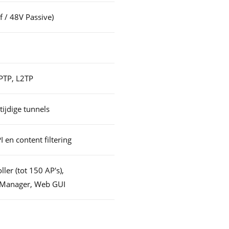
f / 48V Passive)
PTP, L2TP
tijdige tunnels
en content filtering
ler (tot 150 AP's),
Manager, Web GUI