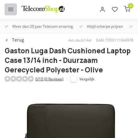
0
Meer dan 20 jaar Telecom ervaring
Altijd scherpe prijzen
U
Terug
Art: dscls14ol
EAN: 7350111044978
Gaston Luga Dash Cushioned Laptop
Case 13/14 inch - Duurzaam
Gerecycled Polyester - Olive
0/10 (0 Reviews)
Vergelijk