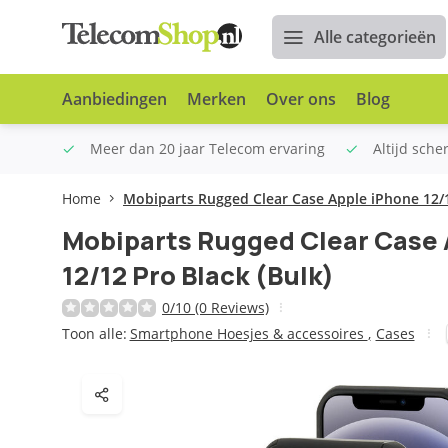
Alle categorieën
Aanbiedingen
Merken
Over ons
Blog
n €100
Meer dan 20 jaar Telecom ervaring
Altijd sche
Home
Mobiparts Rugged Clear Case Apple iPhone 12/1
Mobiparts Rugged Clear Case 
12/12 Pro Black (Bulk)
0/10 (0 Reviews)
Toon alle:
Smartphone Hoesjes & accessoires
,
Cases