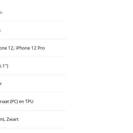
ie
s
one 12, iPhone 12 Pro
.1")
r
naat (PC) en TPU
nt, Zwart