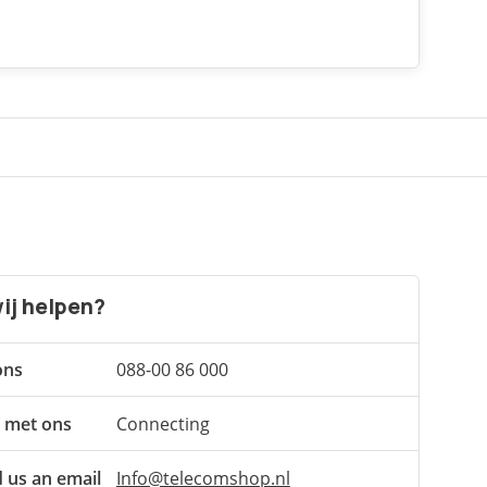
ij helpen?
ons
088-00 86 000
 met ons
Connecting
 us an email
Info@telecomshop.nl