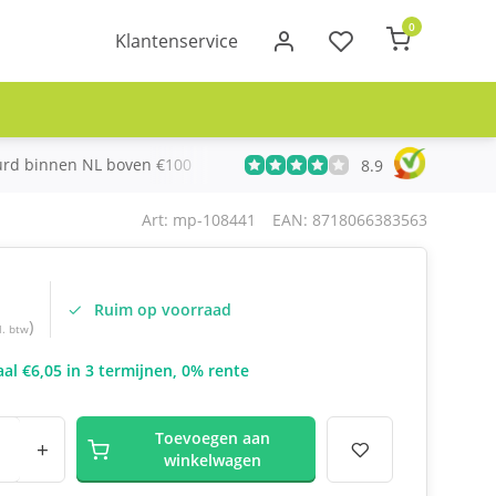
0
Klantenservice
urd binnen NL boven €100
Meer dan 20 jaar Telecom ervari
8.9
Art: mp-108441
EAN: 8718066383563
Ruim op voorraad
)
l. btw
al €6,05 in 3 termijnen, 0% rente
Toevoegen aan
+
winkelwagen