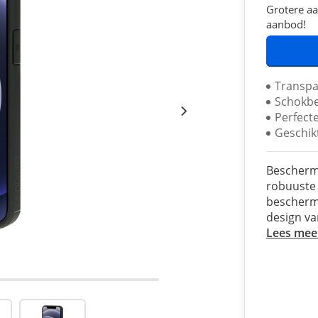
Grotere aa
aanbod!
Transpa
Schokbe
Perfect
Geschik
Bescherm 
robuuste 
beschermi
design van
Lees mee