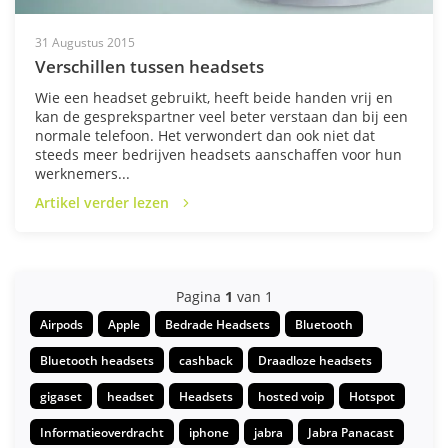
31 Augustus 2015
Verschillen tussen headsets
Wie een headset gebruikt, heeft beide handen vrij en
kan de gesprekspartner veel beter verstaan dan bij een
normale telefoon. Het verwondert dan ook niet dat
steeds meer bedrijven headsets aanschaffen voor hun
werknemers...
Artikel verder lezen
Pagina
1
van 1
Airpods
Apple
Bedrade Headsets
Bluetooth
Bluetooth headsets
cashback
Draadloze headsets
gigaset
headset
Headsets
hosted voip
Hotspot
Informatieoverdracht
iphone
jabra
Jabra Panacast